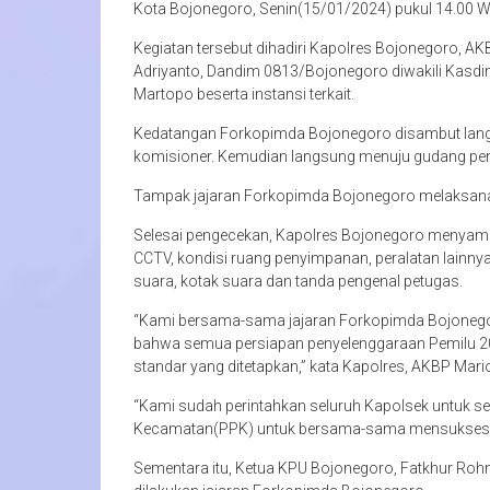
Kota Bojonegoro, Senin(15/01/2024) pukul 14.00 W
Kegiatan tersebut dihadiri Kapolres Bojonegoro, AKB
Adriyanto, Dandim 0813/Bojonegoro diwakili Kasdi
Martopo beserta instansi terkait.
Kedatangan Forkopimda Bojonegoro disambut lang
komisioner. Kemudian langsung menuju gudang peny
Tampak jajaran Forkopimda Bojonegoro melaksanaka
Selesai pengecekan, Kapolres Bojonegoro menyamp
CCTV, kondisi ruang penyimpanan, peralatan lainnya
suara, kotak suara dan tanda pengenal petugas.
“Kami bersama-sama jajaran Forkopimda Bojonego
bahwa semua persiapan penyelenggaraan Pemilu 20
standar yang ditetapkan,” kata Kapolres, AKBP Mari
“Kami sudah perintahkan seluruh Kapolsek untuk se
Kecamatan(PPK) untuk bersama-sama mensukseska
Sementara itu, Ketua KPU Bojonegoro, Fatkhur R