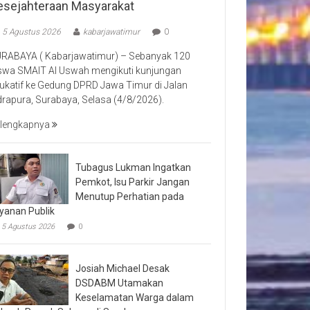
esejahteraan Masyarakat
5 Agustus 2026
kabarjawatimur
0
RABAYA ( Kabarjawatimur) – Sebanyak 120
swa SMAIT Al Uswah mengikuti kunjungan
ukatif ke Gedung DPRD Jawa Timur di Jalan
drapura, Surabaya, Selasa (4/8/2026).
lengkapnya
Tubagus Lukman Ingatkan
Pemkot, Isu Parkir Jangan
Menutup Perhatian pada
yanan Publik
5 Agustus 2026
0
Josiah Michael Desak
DSDABM Utamakan
Keselamatan Warga dalam