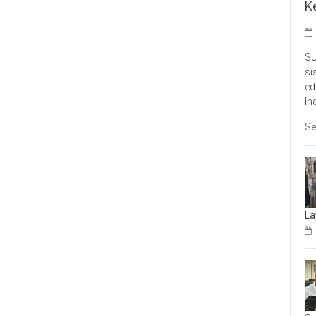
K
SU
si
ed
In
Se
La