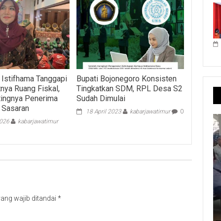
 Istifhama Tanggapi
Bupati Bojonegoro Konsisten
ya Ruang Fiskal,
Tingkatkan SDM, RPL Desa S2
tingnya Penerima
Sudah Dimulai
 Sasaran
18 April 2023
kabarjawatimur
0
2026
kabarjawatimur
ang wajib ditandai
*