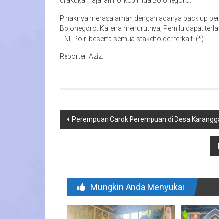
dilakukan jajaran Forkopimda Bojonegoro.
Pihaknya merasa aman dengan adanya back up penu
Bojonegoro. Karena menurutnya, Pemilu dapat terla
TNI, Polri beserta semua stakeholder terkait. (*)
Reporter: Aziz.
Navigasi
Perempuan Carok Perempuan di Desa Karan
pos
Mungkin Anda Menyukai