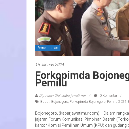
Pemerintahan
16 Januari 2024
Forkopimda Bojoneg
Pemilu
Diposkan Oleh:kabarjawatimur
0 Komentar
Bupati Bojonegoro
,
Forkopimda Bojonegoro
,
Pemilu 2024
,
Bojonegoro, (kabarjawatimur.com) – Dalam rangka 
jajaran Forum Komunikasi Pimpinan Daerah (Fork
kantor Komisi Pemilihan Umum (KPU) dan gudang pe