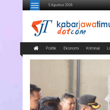
Lompat
5 Agustus 2026
ke
konten
Kabar
Jawa
Timur
Media
Politik
Ekonomi
Kriminal
L
Online
Jawa
Timur