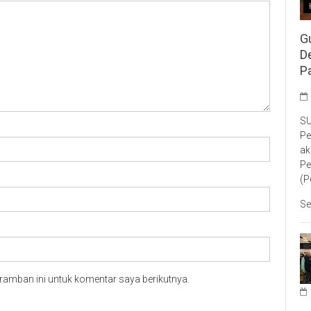
G
D
P
SU
Pe
ak
Pe
(P
Se
ramban ini untuk komentar saya berikutnya.