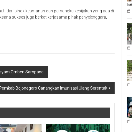
Be
h dari pihak keamanan dan pemangku kebijakan yang ada di
ksana sukses juga berkat kerjasama pihak penyelenggara,
ggayam Omben Sampang
Pemkab Bojonegoro Canangkan Imunisasi Ulang Serentak