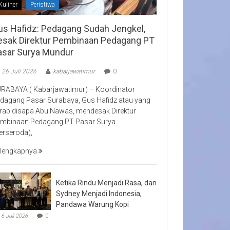
Kuliner
Peristiwa
us Hafidz: Pedagang Sudah Jengkel,
esak Direktur Pembinaan Pedagang PT
asar Surya Mundur
26 Juli 2026
kabarjawatimur
0
RABAYA ( Kabarjawatimur) – Koordinator
dagang Pasar Surabaya, Gus Hafidz atau yang
rab disapa Abu Nawas, mendesak Direktur
mbinaan Pedagang PT Pasar Surya
erseroda),
lengkapnya
Ketika Rindu Menjadi Rasa, dan
Sydney Menjadi Indonesia,
Pandawa Warung Kopi
6 Juli 2026
0