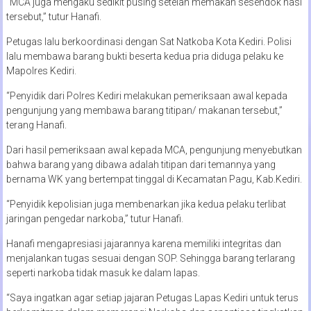
“MCA juga mengaku sedikit pusing setelah memakan sesendok nasi
tersebut,” tutur Hanafi.
Petugas lalu berkoordinasi dengan Sat Natkoba Kota Kediri. Polisi
lalu membawa barang bukti beserta kedua pria diduga pelaku ke
Mapolres Kediri.
“Penyidik dari Polres Kediri melakukan pemeriksaan awal kepada
pengunjung yang membawa barang titipan/ makanan tersebut,”
terang Hanafi.
Dari hasil pemeriksaan awal kepada MCA, pengunjung menyebutkan
bahwa barang yang dibawa adalah titipan dari temannya yang
bernama WK yang bertempat tinggal di Kecamatan Pagu, Kab.Kediri.
“Penyidik kepolisian juga membenarkan jika kedua pelaku terlibat
jaringan pengedar narkoba,” tutur Hanafi.
Hanafi mengapresiasi jajarannya karena memiliki integritas dan
menjalankan tugas sesuai dengan SOP. Sehingga barang terlarang
seperti narkoba tidak masuk ke dalam lapas.
“Saya ingatkan agar setiap jajaran Petugas Lapas Kediri untuk terus