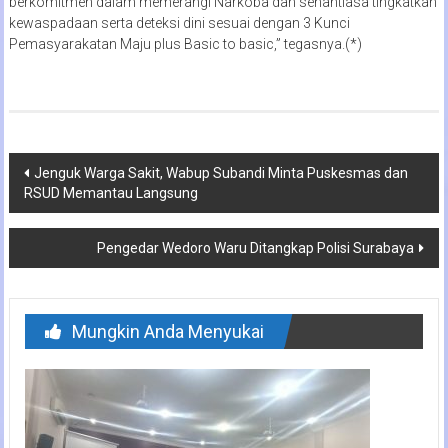
berkomitmen dalam memerangi Narkoba dan senantiasa tingkatkan
kewaspadaan serta deteksi dini sesuai dengan 3 Kunci
Pemasyarakatan Maju plus Basic to basic,” tegasnya.(*)
Navigasi
Jenguk Warga Sakit, Wabup Subandi Minta Puskesmas dan
RSUD Memantau Langsung
pos
Pengedar Wedoro Waru Ditangkap Polisi Surabaya
Mungkin Anda Menyukai