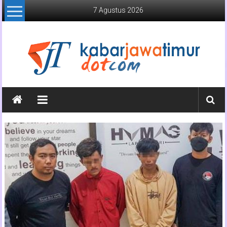
Lompat
7 Agustus 2026
ke
konten
Kabar
Jawa
Timur
Media
Online
Jawa
Timur