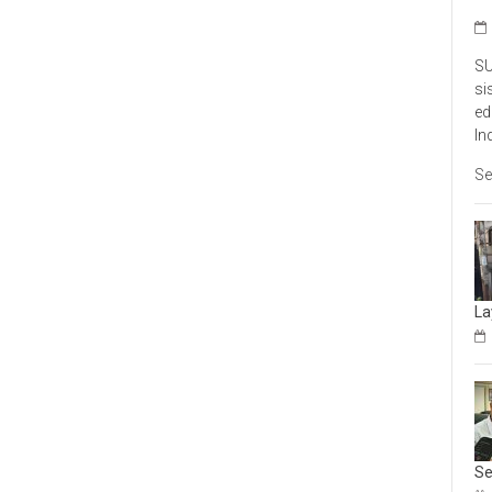
SU
si
ed
In
Se
La
Se