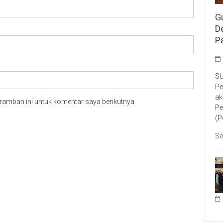
G
D
P
SU
Pe
ak
ramban ini untuk komentar saya berikutnya.
Pe
(P
Se