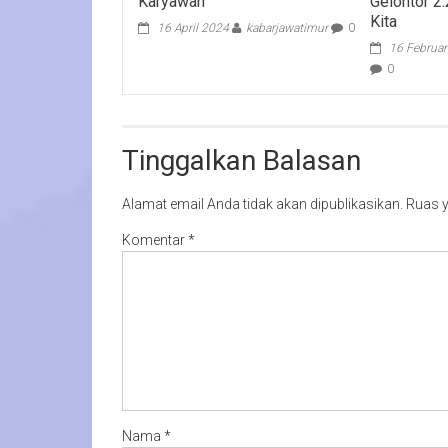
Karyawan
Gelontor 2
Kita
16 April 2024
kabarjawatimur
0
16 Februar
0
Tinggalkan Balasan
Alamat email Anda tidak akan dipublikasikan.
Ruas y
Komentar
*
Nama
*