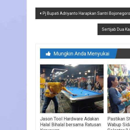
Navigasi
Pj Bupati Adriyanto Harapkan Santri Bojonegor
pos
Sertijab Dua K
Mungkin Anda Menyukai
Jason Tool Hardware Adakan
Pastikan St
Halal Bihalal bersama Ratusan
Wabup Sid