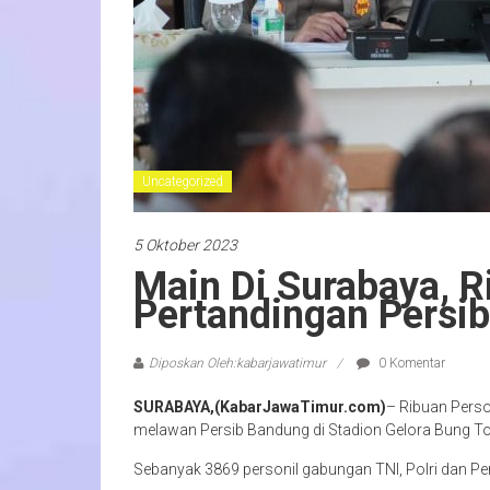
Uncategorized
5 Oktober 2023
Main Di Surabaya, 
Pertandingan Persib
Diposkan Oleh:kabarjawatimur
0 Komentar
SURABAYA,(KabarJawaTimur.com)
– Ribuan Pers
melawan Persib Bandung di Stadion Gelora Bung 
Sebanyak 3869 personil gabungan TNI, Polri dan P