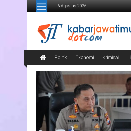
Lompat
6 Agustus 2026
ke
konten
Kabar
Jawa
Timur
Media
Politik
Ekonomi
Kriminal
L
Online
Jawa
Timur