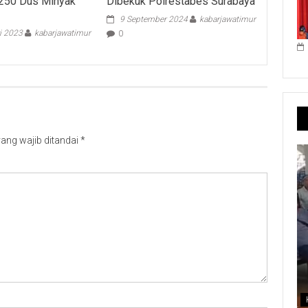
.250 Dus Minyak
Dibekuk Polrestabes Surabaya
9 September 2024
kabarjawatimur
i 2023
kabarjawatimur
0
ang wajib ditandai
*