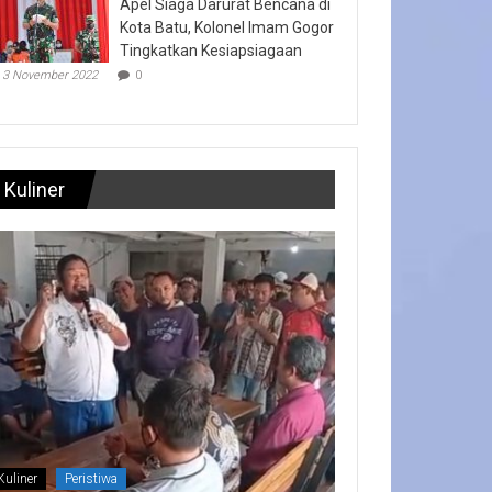
Apel Siaga Darurat Bencana di
Kota Batu, Kolonel Imam Gogor
Tingkatkan Kesiapsiagaan
3 November 2022
0
Kuliner
Kuliner
Peristiwa