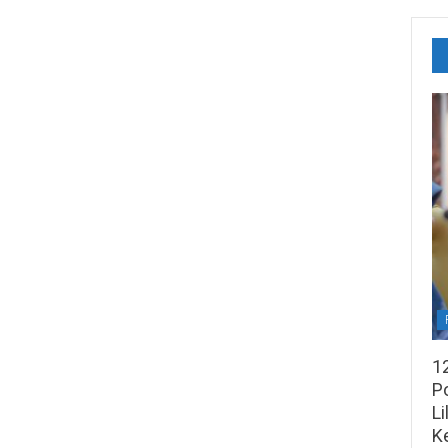
1
Po
Li
K