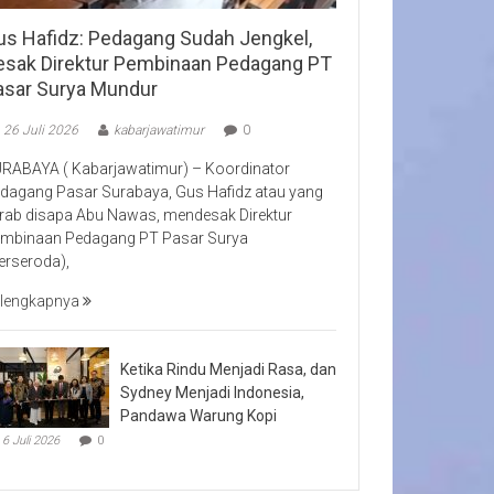
us Hafidz: Pedagang Sudah Jengkel,
esak Direktur Pembinaan Pedagang PT
asar Surya Mundur
26 Juli 2026
kabarjawatimur
0
RABAYA ( Kabarjawatimur) – Koordinator
dagang Pasar Surabaya, Gus Hafidz atau yang
rab disapa Abu Nawas, mendesak Direktur
mbinaan Pedagang PT Pasar Surya
erseroda),
lengkapnya
Ketika Rindu Menjadi Rasa, dan
Sydney Menjadi Indonesia,
Pandawa Warung Kopi
6 Juli 2026
0