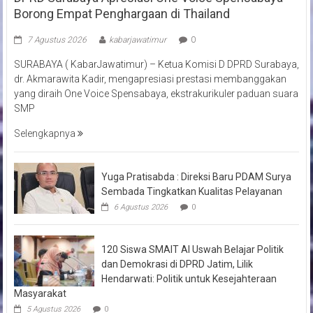
Borong Empat Penghargaan di Thailand
7 Agustus 2026
kabarjawatimur
0
SURABAYA ( KabarJawatimur) – Ketua Komisi D DPRD Surabaya,
dr. Akmarawita Kadir, mengapresiasi prestasi membanggakan
yang diraih One Voice Spensabaya, ekstrakurikuler paduan suara
SMP
Selengkapnya
Yuga Pratisabda : Direksi Baru PDAM Surya
Sembada Tingkatkan Kualitas Pelayanan
6 Agustus 2026
0
120 Siswa SMAIT Al Uswah Belajar Politik
dan Demokrasi di DPRD Jatim, Lilik
Hendarwati: Politik untuk Kesejahteraan
Masyarakat
5 Agustus 2026
0