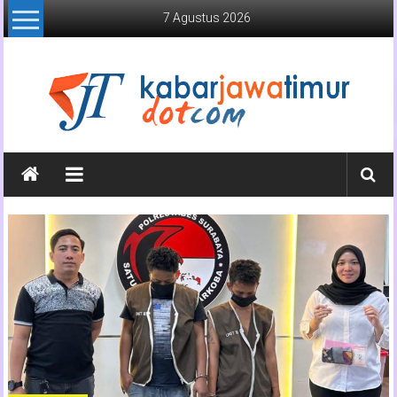
Lompat
7 Agustus 2026
ke
konten
Kabar
Jawa
Timur
Media
Online
Jawa
Timur