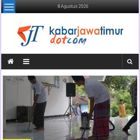
Lompat
8 Agustus 2026
ke
konten
Kabar
Jawa
Timur
Media
Online
Jawa
Timur