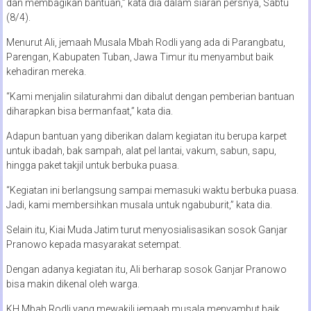
dan membagikan bantuan,” kata dia dalam siaran persnya, Sabtu
(8/4).
Menurut Ali, jemaah Musala Mbah Rodli yang ada di Parangbatu,
Parengan, Kabupaten Tuban, Jawa Timur itu menyambut baik
kehadiran mereka.
“Kami menjalin silaturahmi dan dibalut dengan pemberian bantuan
diharapkan bisa bermanfaat,” kata dia.
Adapun bantuan yang diberikan dalam kegiatan itu berupa karpet
untuk ibadah, bak sampah, alat pel lantai, vakum, sabun, sapu,
hingga paket takjil untuk berbuka puasa.
“Kegiatan ini berlangsung sampai memasuki waktu berbuka puasa.
Jadi, kami membersihkan musala untuk ngabuburit,” kata dia.
Selain itu, Kiai Muda Jatim turut menyosialisasikan sosok Ganjar
Pranowo kepada masyarakat setempat.
Dengan adanya kegiatan itu, Ali berharap sosok Ganjar Pranowo
bisa makin dikenal oleh warga.
KH Mbah Rodli yang mewakili jemaah musala menyambut baik