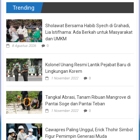
Trending
Sholawat Bersama Habib Syech di Grahadi,
Lia Istifhama: Ada Berkah untuk Masyarakat
dan UMKM
8 Agustus 2026
0
Kolonel Unang Resmi Lantik Pejabat Baru di
Lingkungan Korem
1 November 2022
0
Tangkal Abrasi, Tanam Ribuan Mangrove di
Pantai Soge dan Pantai Teban
1 November 2022
0
Cawapres Paling Unggul, Erick Thohir Simbol
Figur Pemimpin Generasi Muda