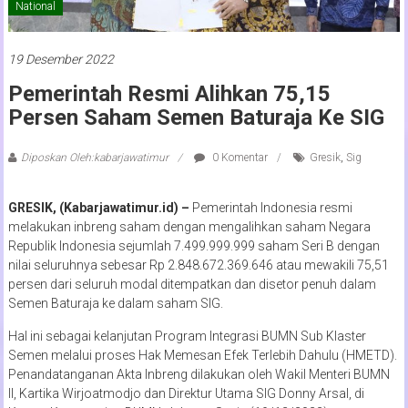
National
19 Desember 2022
Pemerintah Resmi Alihkan 75,15
Persen Saham Semen Baturaja Ke SIG
Diposkan Oleh:kabarjawatimur
0 Komentar
Gresik
,
Sig
GRESIK, (Kabarjawatimur.id) –
Pemerintah Indonesia resmi
melakukan inbreng saham dengan mengalihkan saham Negara
Republik Indonesia sejumlah 7.499.999.999 saham Seri B dengan
nilai seluruhnya sebesar Rp 2.848.672.369.646 atau mewakili 75,51
persen dari seluruh modal ditempatkan dan disetor penuh dalam
Semen Baturaja ke dalam saham SIG.
Hal ini sebagai kelanjutan Program Integrasi BUMN Sub Klaster
Semen melalui proses Hak Memesan Efek Terlebih Dahulu (HMETD).
Penandatanganan Akta Inbreng dilakukan oleh Wakil Menteri BUMN
II, Kartika Wirjoatmodjo dan Direktur Utama SIG Donny Arsal, di