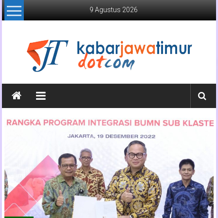
Lompat
9 Agustus 2026
ke
konten
Kabar
Jawa
Timur
Media
Online
Jawa
Timur