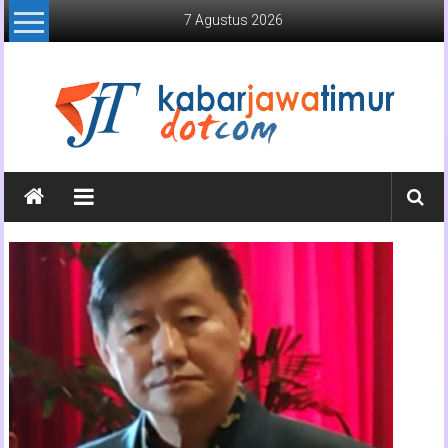
Lompat
7 Agustus 2026
ke
konten
Kabar
Jawa
Timur
Media
Online
Jawa
Timur