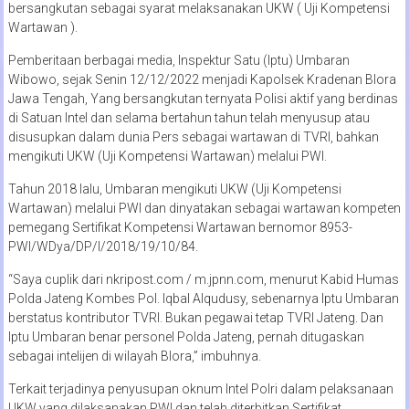
bersangkutan sebagai syarat melaksanakan UKW ( Uji Kompetensi
Wartawan ).
Pemberitaan berbagai media, Inspektur Satu (Iptu) Umbaran
Wibowo, sejak Senin 12/12/2022 menjadi Kapolsek Kradenan Blora
Jawa Tengah, Yang bersangkutan ternyata Polisi aktif yang berdinas
di Satuan Intel dan selama bertahun tahun telah menyusup atau
disusupkan dalam dunia Pers sebagai wartawan di TVRI, bahkan
mengikuti UKW (Uji Kompetensi Wartawan) melalui PWI.
Tahun 2018 lalu, Umbaran mengikuti UKW (Uji Kompetensi
Wartawan) melalui PWI dan dinyatakan sebagai wartawan kompeten
pemegang Sertifikat Kompetensi Wartawan bernomor 8953-
PWI/WDya/DP/I/2018/19/10/84.
“Saya cuplik dari nkripost.com / m.jpnn.com, menurut Kabid Humas
Polda Jateng Kombes Pol. Iqbal Alqudusy, sebenarnya Iptu Umbaran
berstatus kontributor TVRI. Bukan pegawai tetap TVRI Jateng. Dan
Iptu Umbaran benar personel Polda Jateng, pernah ditugaskan
sebagai intelijen di wilayah Blora,” imbuhnya.
Terkait terjadinya penyusupan oknum Intel Polri dalam pelaksanaan
UKW yang dilaksanakan PWI dan telah diterbitkan Sertifikat