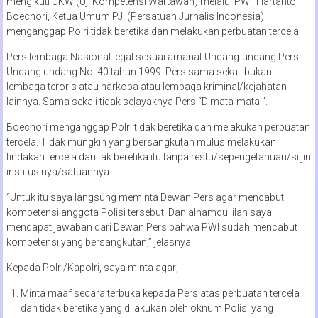
mengikuti UKW (Uji Kompetensi Wartawan) melalui PWI, Hartanto
Boechori, Ketua Umum PJI (Persatuan Jurnalis Indonesia)
menganggap Polri tidak beretika dan melakukan perbuatan tercela.
Pers lembaga Nasional legal sesuai amanat Undang-undang Pers.
Undang undang No. 40 tahun 1999. Pers sama sekali bukan
lembaga teroris atau narkoba atau lembaga kriminal/kejahatan
lainnya. Sama sekali tidak selayaknya Pers “Dimata-matai”.
Boechori menganggap Polri tidak beretika dan melakukan perbuatan
tercela. Tidak mungkin yang bersangkutan mulus melakukan
tindakan tercela dan tak beretika itu tanpa restu/sepengetahuan/siijin
institusinya/satuannya.
“Untuk itu saya langsung meminta Dewan Pers agar mencabut
kompetensi anggota Polisi tersebut. Dan alhamdullilah saya
mendapat jawaban dari Dewan Pers bahwa PWI sudah mencabut
kompetensi yang bersangkutan,” jelasnya.
Kepada Polri/Kapolri, saya minta agar;
Minta maaf secara terbuka kepada Pers atas perbuatan tercela
dan tidak beretika yang dilakukan oleh oknum Polisi yang