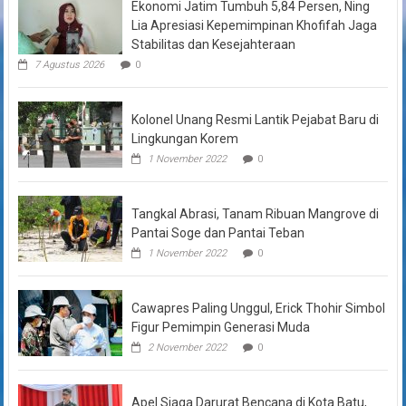
Ekonomi Jatim Tumbuh 5,84 Persen, Ning
Lia Apresiasi Kepemimpinan Khofifah Jaga
Stabilitas dan Kesejahteraan
7 Agustus 2026
0
Kolonel Unang Resmi Lantik Pejabat Baru di
Lingkungan Korem
1 November 2022
0
Tangkal Abrasi, Tanam Ribuan Mangrove di
Pantai Soge dan Pantai Teban
1 November 2022
0
Cawapres Paling Unggul, Erick Thohir Simbol
Figur Pemimpin Generasi Muda
2 November 2022
0
Apel Siaga Darurat Bencana di Kota Batu,