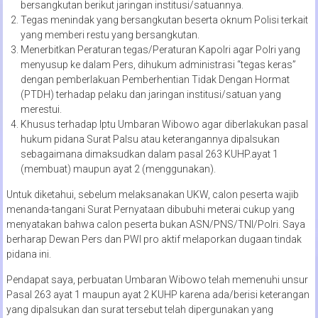
bersangkutan berikut jaringan institusi/satuannya.
Tegas menindak yang bersangkutan beserta oknum Polisi terkait
yang memberi restu yang bersangkutan.
Menerbitkan Peraturan tegas/Peraturan Kapolri agar Polri yang
menyusup ke dalam Pers, dihukum administrasi “tegas keras”
dengan pemberlakuan Pemberhentian Tidak Dengan Hormat
(PTDH) terhadap pelaku dan jaringan institusi/satuan yang
merestui.
Khusus terhadap Iptu Umbaran Wibowo agar diberlakukan pasal
hukum pidana Surat Palsu atau keterangannya dipalsukan
sebagaimana dimaksudkan dalam pasal 263 KUHP.ayat 1
(membuat) maupun ayat 2 (menggunakan).
Untuk diketahui, sebelum melaksanakan UKW, calon peserta wajib
menanda-tangani Surat Pernyataan dibubuhi meterai cukup yang
menyatakan bahwa calon peserta bukan ASN/PNS/TNI/Polri. Saya
berharap Dewan Pers dan PWI pro aktif melaporkan dugaan tindak
pidana ini.
Pendapat saya, perbuatan Umbaran Wibowo telah memenuhi unsur
Pasal 263 ayat 1 maupun ayat 2 KUHP karena ada/berisi keterangan
yang dipalsukan dan surat tersebut telah dipergunakan yang