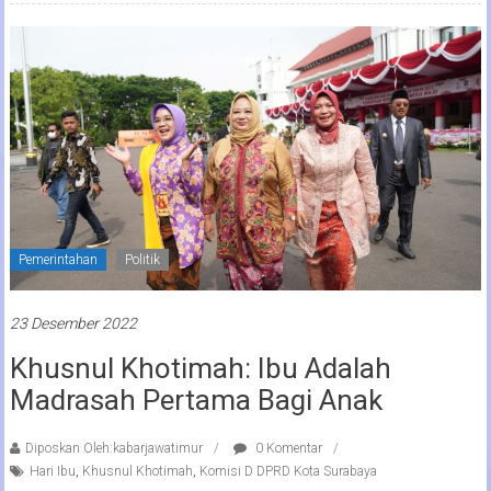
Pemerintahan
Politik
23 Desember 2022
Khusnul Khotimah: Ibu Adalah
Madrasah Pertama Bagi Anak
Diposkan Oleh:kabarjawatimur
0 Komentar
Hari Ibu
,
Khusnul Khotimah
,
Komisi D DPRD Kota Surabaya