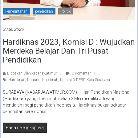
Pemerintahan
pendidikan
Politik
3 Mei 2023
Hardiknas 2023, Komisi D : Wujudkan
Merdeka Belajar Dan Tri Pusat
Pendidikan
Diposkan Oleh:kabarjawatimur
0 Komentar
Hardiknas
,
Khusnul Khotimah
,
Komisi D DPRD Kota Surabaya
SURABAYA (KABARJAWATIMUR.COM) – Hari Pendidikan Nasional
(Hardiknas) yang diperingati setiap 2 Mei memiliki arti yang
mendalam bagi pendidikan Indonesia. Hardiknas bukan sekadar
peringatan seremonial
Baca selengkapnya