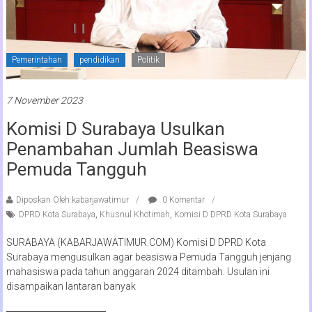
Pemerintahan
pendidikan
Politik
7 November 2023
Komisi D Surabaya Usulkan
Penambahan Jumlah Beasiswa
Pemuda Tangguh
Diposkan Oleh:kabarjawatimur
0 Komentar
DPRD Kota Surabaya
,
Khusnul Khotimah
,
Komisi D DPRD Kota Surabaya
SURABAYA (KABARJAWATIMUR.COM) Komisi D DPRD Kota
Surabaya mengusulkan agar beasiswa Pemuda Tangguh jenjang
mahasiswa pada tahun anggaran 2024 ditambah. Usulan ini
disampaikan lantaran banyak