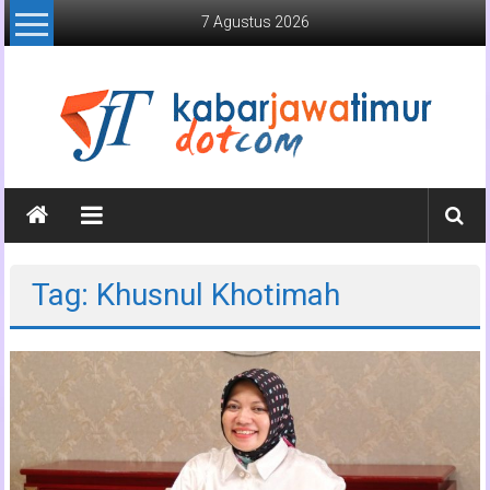
Lompat
7 Agustus 2026
ke
konten
Kabar
Jawa
Timur
Tag: Khusnul Khotimah
Media
Online
Jawa
Timur