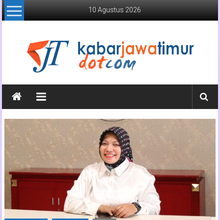
Lompat
10 Agustus 2026
ke
konten
Kabar
Jawa
Timur
Media
Online
Jawa
Timur