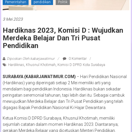
Pemerintahan
pendidikan
Politik
3 Mei 2023
Hardiknas 2023, Komisi D : Wujudkan
Merdeka Belajar Dan Tri Pusat
Pendidikan
Diposkan Oleh:kabarjawatimur
0 Komentar
Hardiknas
,
Khusnul Khotimah
,
Komisi D DPRD Kota Surabaya
SURABAYA (KABARJAWATIMUR.COM)
– Hari Pendidikan Nasional
(Hardiknas) yang diperingati setiap 2 Mei memiliki arti yang
mendalam bagi pendidikan Indonesia. Hardiknas bukan sekadar
peringatan seremonial tahunan, tapi lebih dari itu. Sebagai cambuk
mewujudkan Merdeka Belajar dan Tri Pusat Pendidikan yang telah
digagas Bapak Pendidikan Nasional Ki Hajar Dewantara.
Ketua Komisi D DPRD Surabaya, Khusnul Khotimah, memiliki
sejumlah catatan dalam momen Hardiknas 2023. Diantaranya;
gerakan Merdeka Belajar yang dicetuskan Menteri Pendidikan,