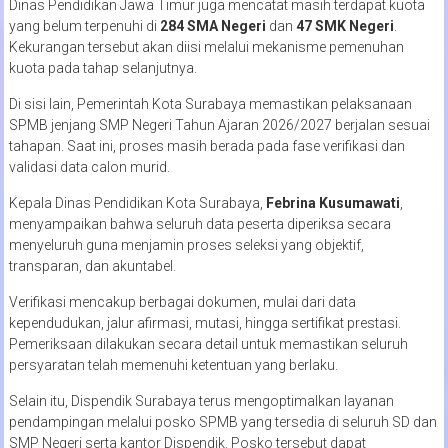
Dinas Pendidikan Jawa Timur juga mencatat masih terdapat kuota
yang belum terpenuhi di
284 SMA Negeri
dan
47 SMK Negeri
.
Kekurangan tersebut akan diisi melalui mekanisme pemenuhan
kuota pada tahap selanjutnya.
Di sisi lain, Pemerintah Kota Surabaya memastikan pelaksanaan
SPMB jenjang SMP Negeri Tahun Ajaran 2026/2027 berjalan sesuai
tahapan. Saat ini, proses masih berada pada fase verifikasi dan
validasi data calon murid.
Kepala Dinas Pendidikan Kota Surabaya,
Febrina Kusumawati
,
menyampaikan bahwa seluruh data peserta diperiksa secara
menyeluruh guna menjamin proses seleksi yang objektif,
transparan, dan akuntabel.
Verifikasi mencakup berbagai dokumen, mulai dari data
kependudukan, jalur afirmasi, mutasi, hingga sertifikat prestasi.
Pemeriksaan dilakukan secara detail untuk memastikan seluruh
persyaratan telah memenuhi ketentuan yang berlaku.
Selain itu, Dispendik Surabaya terus mengoptimalkan layanan
pendampingan melalui posko SPMB yang tersedia di seluruh SD dan
SMP Negeri serta kantor Dispendik. Posko tersebut dapat