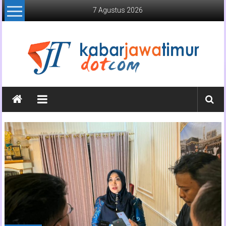
Lompat
7 Agustus 2026
ke
konten
Kabar
Jawa
Timur
Media
Online
Jawa
Timur