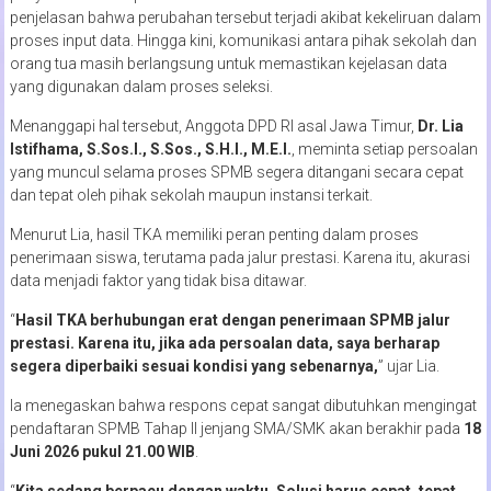
penjelasan bahwa perubahan tersebut terjadi akibat kekeliruan dalam
proses input data. Hingga kini, komunikasi antara pihak sekolah dan
orang tua masih berlangsung untuk memastikan kejelasan data
yang digunakan dalam proses seleksi.
Menanggapi hal tersebut, Anggota DPD RI asal Jawa Timur,
Dr. Lia
Istifhama, S.Sos.I., S.Sos., S.H.I., M.E.I.
, meminta setiap persoalan
yang muncul selama proses SPMB segera ditangani secara cepat
dan tepat oleh pihak sekolah maupun instansi terkait.
Menurut Lia, hasil TKA memiliki peran penting dalam proses
penerimaan siswa, terutama pada jalur prestasi. Karena itu, akurasi
data menjadi faktor yang tidak bisa ditawar.
“
Hasil TKA berhubungan erat dengan penerimaan SPMB jalur
prestasi. Karena itu, jika ada persoalan data, saya berharap
segera diperbaiki sesuai kondisi yang sebenarnya,
” ujar Lia.
Ia menegaskan bahwa respons cepat sangat dibutuhkan mengingat
pendaftaran SPMB Tahap II jenjang SMA/SMK akan berakhir pada
18
Juni 2026 pukul 21.00 WIB
.