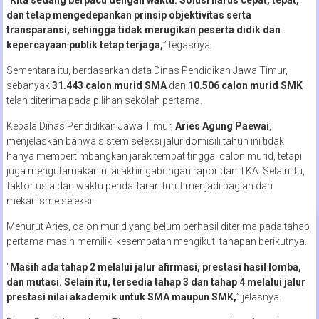
“
Kita sedang berpacu dengan waktu. Solusi harus cepat, tepat,
dan tetap mengedepankan prinsip objektivitas serta
transparansi, sehingga tidak merugikan peserta didik dan
kepercayaan publik tetap terjaga,
” tegasnya.
Sementara itu, berdasarkan data Dinas Pendidikan Jawa Timur,
sebanyak
31.443 calon murid SMA
dan
10.506 calon murid SMK
telah diterima pada pilihan sekolah pertama.
Kepala Dinas Pendidikan Jawa Timur,
Aries Agung Paewai
,
menjelaskan bahwa sistem seleksi jalur domisili tahun ini tidak
hanya mempertimbangkan jarak tempat tinggal calon murid, tetapi
juga mengutamakan nilai akhir gabungan rapor dan TKA. Selain itu,
faktor usia dan waktu pendaftaran turut menjadi bagian dari
mekanisme seleksi.
Menurut Aries, calon murid yang belum berhasil diterima pada tahap
pertama masih memiliki kesempatan mengikuti tahapan berikutnya.
“
Masih ada tahap 2 melalui jalur afirmasi, prestasi hasil lomba,
dan mutasi. Selain itu, tersedia tahap 3 dan tahap 4 melalui jalur
prestasi nilai akademik untuk SMA maupun SMK,
” jelasnya.