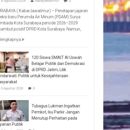
6 Agustus 2026
kabarjawatimur
0
RABAYA ( KabarJawatimur) – Penetapan jajaran
reksi baru Perumda Air Minum (PDAM) Surya
mbada Kota Surabaya periode 2026–2029
sambut positif DPRD Kota Surabaya. Namun,
lengkapnya
120 Siswa SMAIT Al Uswah
Belajar Politik dan Demokrasi
di DPRD Jatim, Lilik
ndarwati: Politik untuk Kesejahteraan
syarakat
5 Agustus 2026
0
Tubagus Lukman Ingatkan
Pemkot, Isu Parkir Jangan
Menutup Perhatian pada
yanan Publik