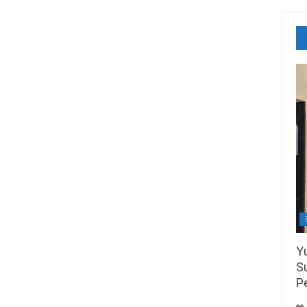
Y
S
P