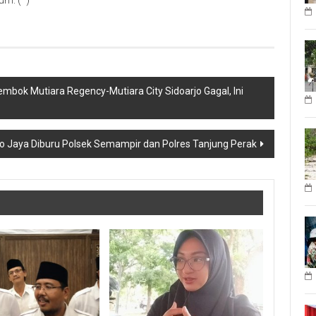
um. (*)
bok Mutiara Regency-Mutiara City Sidoarjo Gagal, Ini
Jaya Diburu Polsek Semampir dan Polres Tanjung Perak