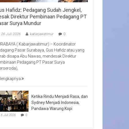
us Hafidz: Pedagang Sudah Jengkel,
esak Direktur Pembinaan Pedagang PT
asar Surya Mundur
26 Juli 2026
kabarjawatimur
0
RABAYA ( Kabarjawatimur) – Koordinator
dagang Pasar Surabaya, Gus Hafidz atau yang
rab disapa Abu Nawas, mendesak Direktur
mbinaan Pedagang PT Pasar Surya
erseroda),
lengkapnya
Ketika Rindu Menjadi Rasa, dan
Sydney Menjadi Indonesia,
Pandawa Warung Kopi
6 Juli 2026
0