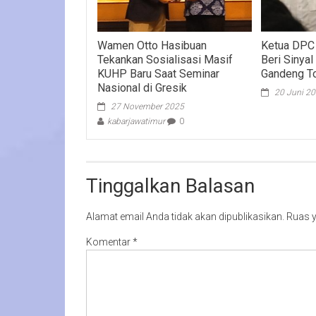
Wamen Otto Hasibuan
Ketua DPC 
Tekankan Sosialisasi Masif
Beri Sinya
KUHP Baru Saat Seminar
Gandeng To
Nasional di Gresik
20 Juni 2
27 November 2025
kabarjawatimur
0
Tinggalkan Balasan
Alamat email Anda tidak akan dipublikasikan.
Ruas y
Komentar
*