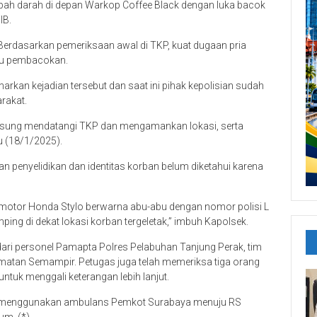
bah darah di depan Warkop Coffee Black dengan luka bacok
IB.
 Berdasarkan pemeriksaan awal di TKP, kuat dugaan pria
au pembacokan.
an kejadian tersebut dan saat ini pihak kepolisian sudah
rakat.
ngsung mendatangi TKP dan mengamankan lokasi, serta
u (18/1/2025).
kan penyelidikan dan identitas korban belum diketahui karena
a motor Honda Stylo berwarna abu-abu dengan nomor polisi L
ng di dekat lokasi korban tergeletak,” imbuh Kapolsek.
dari personel Pamapta Polres Pelabuhan Tanjung Perak, tim
amatan Semampir. Petugas juga telah memeriksa tiga orang
ntuk menggali keterangan lebih lanjut.
asi menggunakan ambulans Pemkot Surabaya menuju RS