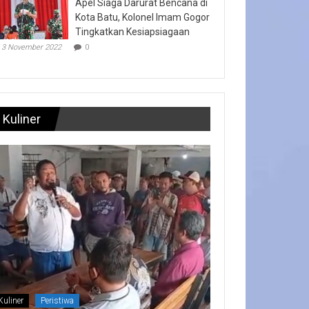
Apel Siaga Darurat Bencana di
Kota Batu, Kolonel Imam Gogor
Tingkatkan Kesiapsiagaan
3 November 2022
0
Kuliner
Kuliner
Peristiwa