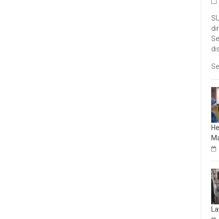
SU
di
Se
di
Se
He
Ma
La