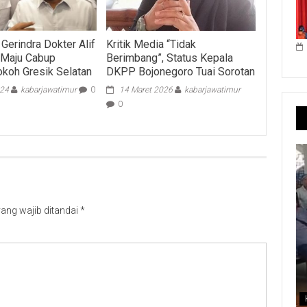
Gerindra Dokter Alif
Kritik Media “Tidak
l Maju Cabup
Berimbang”, Status Kepala
koh Gresik Selatan
DKPP Bojonegoro Tuai Sorotan
024
kabarjawatimur
0
14 Maret 2026
kabarjawatimur
0
ang wajib ditandai
*