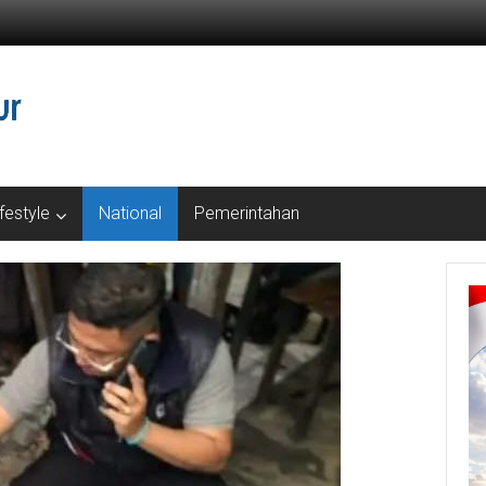
ifestyle
National
Pemerintahan