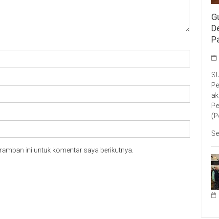
G
D
P
SU
Pe
ak
Pe
(P
Se
ramban ini untuk komentar saya berikutnya.