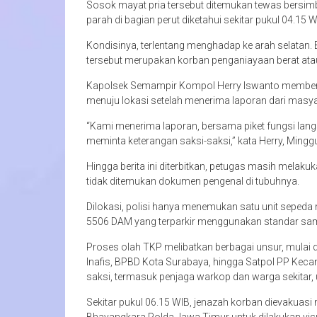
Sosok mayat pria tersebut ditemukan tewas bersim
parah di bagian perut diketahui sekitar pukul 04.15 W
Kondisinya, terlentang menghadap ke arah selatan.
tersebut merupakan korban penganiayaan berat at
Kapolsek Semampir Kompol Herry Iswanto membenark
menuju lokasi setelah menerima laporan dari masya
“Kami menerima laporan, bersama piket fungsi la
meminta keterangan saksi-saksi,” kata Herry, Mingg
Hingga berita ini diterbitkan, petugas masih melaku
tidak ditemukan dokumen pengenal di tubuhnya.
Dilokasi, polisi hanya menemukan satu unit seped
5506 DAM yang terparkir menggunakan standar sampi
Proses olah TKP melibatkan berbagai unsur, mulai 
Inafis, BPBD Kota Surabaya, hingga Satpol PP Kec
saksi, termasuk penjaga warkop dan warga sekitar, u
Sekitar pukul 06.15 WIB, jenazah korban dievaku