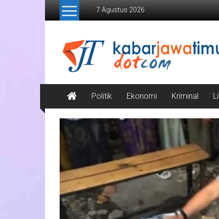
Lompat
7 Agustus 2026
ke
konten
Kabar
Jawa
Timur
Media
Politik
Ekonomi
Kriminal
L
Online
Jawa
Timur