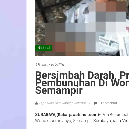
National
18 Januari 2026
Bersimbah Darah, P
Pembunuhan Di Won
Semampir
Diposkan Oleh:kabarjawatimur
0 Komentar
SURABAYA,(Kabarjawatimur.com)-
Pria Bersimba
Wonokusumo Jaya, Semampir, Surabaya,pada Minggu