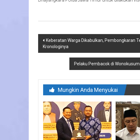
Bhayangkara Polda Jawa Timur untuk dilakukan vis
Navigasi
Keberatan Warga Dikabulkan, Pembongkaran Tem
Kronologinya
pos
Pelaku Pembacok di Wonokusumo 
Mungkin Anda Menyukai