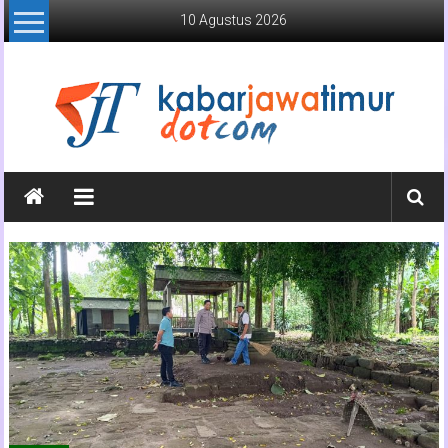
Lompat
10 Agustus 2026
ke
konten
Kabar
Jawa
Timur
Media
Online
Jawa
Timur