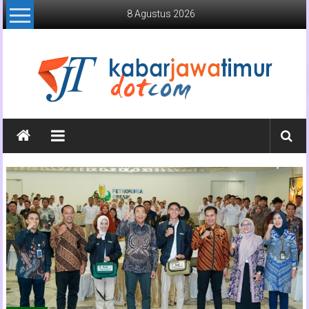
Lompat
8 Agustus 2026
ke
konten
Kabar
Jawa
Timur
Media
Online
Jawa
Timur