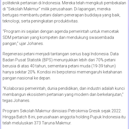
politeknik pertanian di Indonesia. Mereka telah mengikuti pembekalan
di “Sekolah Makmur” milik perusahaan. Di lapangan, mereka
bertugas membantu petani dalam penerapan budidaya yang baik,
teknologi, serta peningkatan produktivitas.
“Program ini sejalan dengan agenda pemerintah untuk mencetak
SDM pertanian yang kompeten dan mendukung swasembada
pangan,” ujar Johanes.
Regenerasi petani menjadi tantangan serius bagi Indonesia. Data
Badan Pusat Statistik (BPS) menunjukkan lebih dari 70% petani
berusia di atas 40 tahun, sementara petani muda (19-39 tahun)
hanya sekitar 20%. Kondisi ini berpotensi memengaruhi ketahanan
pangan nasional ke depan.
“Kolaborasi pemerintah, dunia pendidikan, dan industri adalah kunci
membangun ekosistem pertanian yang modern dan berkelanjutan,”
tegas Johanes.
Program Sekolah Makmur diinisiasi Petrokimia Gresik sejak 2022.
Hingga Batch 8 ini, perusahaan anggota holding Pupuk Indonesia itu
telah meluluskan 373 Taruna Makmur.