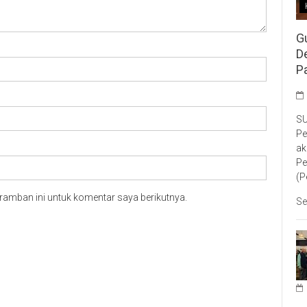
G
D
P
SU
Pe
ak
Pe
(P
ramban ini untuk komentar saya berikutnya.
Se