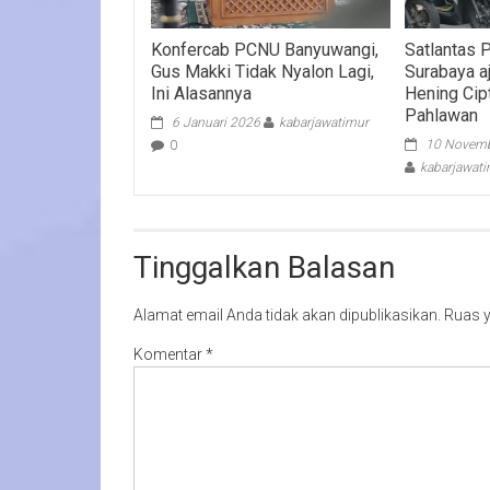
Konfercab PCNU Banyuwangi,
Satlantas 
Gus Makki Tidak Nyalon Lagi,
Surabaya a
Ini Alasannya
Hening Cipt
Pahlawan
6 Januari 2026
kabarjawatimur
10 Novemb
0
kabarjawat
Tinggalkan Balasan
Alamat email Anda tidak akan dipublikasikan.
Ruas y
Komentar
*