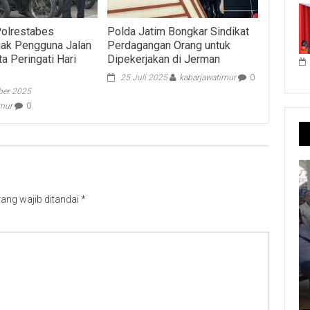
Polrestabes
Polda Jatim Bongkar Sindikat
jak Pengguna Jalan
Perdagangan Orang untuk
a Peringati Hari
Dipekerjakan di Jerman
25 Juli 2025
kabarjawatimur
0
er 2025
imur
0
ang wajib ditandai
*