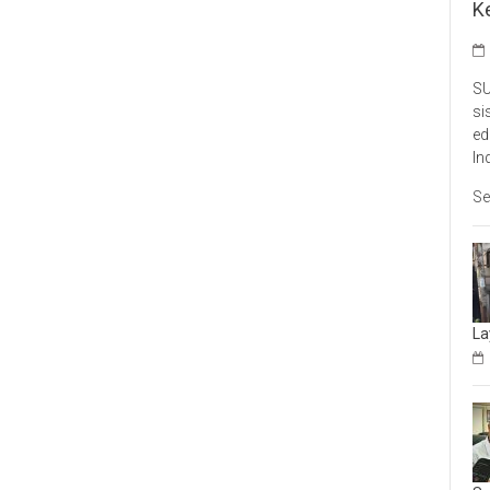
K
SU
si
ed
In
Se
La