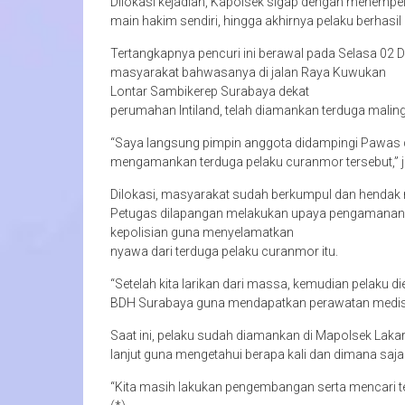
Dilokasi kejadian, Kapolsek sigap dengan menempel 
main hakim sendiri, hingga akhirnya pelaku berhasi
Tertangkapnya pencuri ini berawal pada Selasa 02 D
masyarakat bahwasanya di jalan Raya Kuwukan
Lontar Sambikerep Surabaya dekat
perumahan Intiland, telah diamankan terduga malin
“Saya langsung pimpin anggota didampingi Pawas 
mengamankan terduga pelaku curanmor tersebut,” j
Dilokasi, masyarakat sudah berkumpul dan henda
Petugas dilapangan melakukan upaya pengamanan ha
kepolisian guna menyelamatkan
nyawa dari terduga pelaku curanmor itu.
“Setelah kita larikan dari massa, kemudian pelaku 
BDH Surabaya guna mendapatkan perawatan medis,
Saat ini, pelaku sudah diamankan di Mapolsek Laka
lanjut guna mengetahui berapa kali dan dimana saja 
“Kita masih lakukan pengembangan serta mencari ter