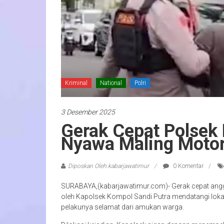
Kriminal
National
Polri
3 Desember 2025
Gerak Cepat Polsek 
Nyawa Maling Moto
Diposkan Oleh:kabarjawatimur
0 Komentar
SURABAYA,(kabarjawatimur.com)- Gerak cepat angg
oleh Kapolsek Kompol Sandi Putra mendatangi loka
pelakunya selamat dari amukan warga.