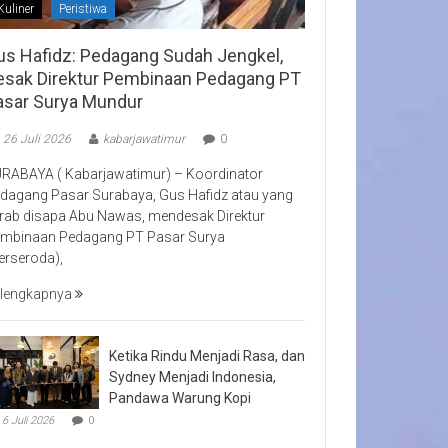
Kuliner
Peristiwa
us Hafidz: Pedagang Sudah Jengkel,
esak Direktur Pembinaan Pedagang PT
asar Surya Mundur
26 Juli 2026
kabarjawatimur
0
RABAYA ( Kabarjawatimur) – Koordinator
dagang Pasar Surabaya, Gus Hafidz atau yang
rab disapa Abu Nawas, mendesak Direktur
mbinaan Pedagang PT Pasar Surya
erseroda),
lengkapnya
Ketika Rindu Menjadi Rasa, dan
Sydney Menjadi Indonesia,
Pandawa Warung Kopi
6 Juli 2026
0