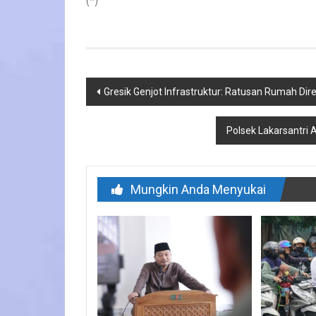
(*)
Navigasi
Gresik Genjot Infrastruktur: Ratusan Rumah Dire
pos
Polsek Lakarsantri
Mungkin Anda Menyukai