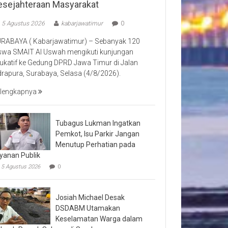
esejahteraan Masyarakat
5 Agustus 2026
kabarjawatimur
0
RABAYA ( Kabarjawatimur) – Sebanyak 120
swa SMAIT Al Uswah mengikuti kunjungan
ukatif ke Gedung DPRD Jawa Timur di Jalan
drapura, Surabaya, Selasa (4/8/2026).
lengkapnya
Tubagus Lukman Ingatkan
Pemkot, Isu Parkir Jangan
Menutup Perhatian pada
yanan Publik
5 Agustus 2026
0
Josiah Michael Desak
DSDABM Utamakan
Keselamatan Warga dalam