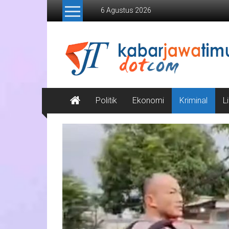
Lompat
6 Agustus 2026
ke
konten
Kabar
Jawa
Timur
Media
Politik
Ekonomi
Kriminal
L
Online
Jawa
Timur