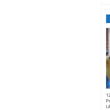
1
Po
Li