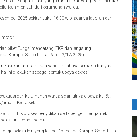
terus diterduga pelaku yang terus didekati warga yang hendak
l dilarikan menjauh dari kerumunan warga.
esember 2025 sekitar pukul 16.30 wib, adanya laporan dari
g motor.
dan piket Fungsi mendatangi TKP dan langsung
elas Kompol Sandi Putra, Rabu (3/12/2025).
k melakukan amuk massa yang jumlahnya semakin banyak.
l ini dilakukan sebagai bentuk upaya dekresi
dievakuasi dari kerumunan warga selanjutnya dibawa ke RS.
” imbuh Kapolsek.
rsantri untuk proses penyidikan serta pengembangan lebih
pelaku ini pernah beraksi.
duga pelaku lain yang terlibat,” pungkas Kompol Sandi Putra.