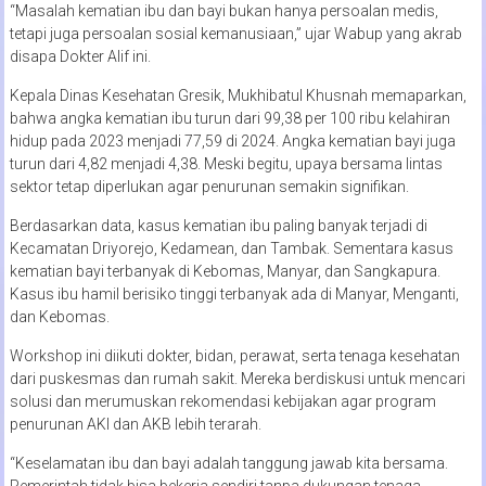
“Masalah kematian ibu dan bayi bukan hanya persoalan medis,
tetapi juga persoalan sosial kemanusiaan,” ujar Wabup yang akrab
disapa Dokter Alif ini.
Kepala Dinas Kesehatan Gresik, Mukhibatul Khusnah memaparkan,
bahwa angka kematian ibu turun dari 99,38 per 100 ribu kelahiran
hidup pada 2023 menjadi 77,59 di 2024. Angka kematian bayi juga
turun dari 4,82 menjadi 4,38. Meski begitu, upaya bersama lintas
sektor tetap diperlukan agar penurunan semakin signifikan.
Berdasarkan data, kasus kematian ibu paling banyak terjadi di
Kecamatan Driyorejo, Kedamean, dan Tambak. Sementara kasus
kematian bayi terbanyak di Kebomas, Manyar, dan Sangkapura.
Kasus ibu hamil berisiko tinggi terbanyak ada di Manyar, Menganti,
dan Kebomas.
Workshop ini diikuti dokter, bidan, perawat, serta tenaga kesehatan
dari puskesmas dan rumah sakit. Mereka berdiskusi untuk mencari
solusi dan merumuskan rekomendasi kebijakan agar program
penurunan AKI dan AKB lebih terarah.
“Keselamatan ibu dan bayi adalah tanggung jawab kita bersama.
Pemerintah tidak bisa bekerja sendiri tanpa dukungan tenaga