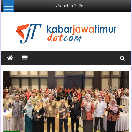
Lompat
8 Agustus 2026
ke
konten
Kabar
Jawa
Timur
Media
Online
Jawa
Timur