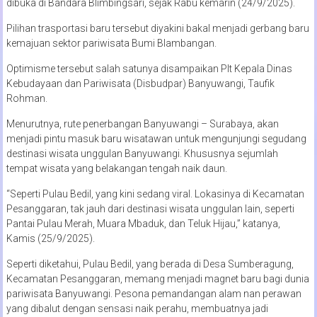
dibuka di Bandara Blimbingsari, sejak Rabu kemarin (24/9/2025).
Pilihan trasportasi baru tersebut diyakini bakal menjadi gerbang baru
kemajuan sektor pariwisata Bumi Blambangan.
Optimisme tersebut salah satunya disampaikan Plt Kepala Dinas
Kebudayaan dan Pariwisata (Disbudpar) Banyuwangi, Taufik
Rohman.
Menurutnya, rute penerbangan Banyuwangi – Surabaya, akan
menjadi pintu masuk baru wisatawan untuk mengunjungi segudang
destinasi wisata unggulan Banyuwangi. Khususnya sejumlah
tempat wisata yang belakangan tengah naik daun.
“Seperti Pulau Bedil, yang kini sedang viral. Lokasinya di Kecamatan
Pesanggaran, tak jauh dari destinasi wisata unggulan lain, seperti
Pantai Pulau Merah, Muara Mbaduk, dan Teluk Hijau,” katanya,
Kamis (25/9/2025).
Seperti diketahui, Pulau Bedil, yang berada di Desa Sumberagung,
Kecamatan Pesanggaran, memang menjadi magnet baru bagi dunia
pariwisata Banyuwangi. Pesona pemandangan alam nan perawan
yang dibalut dengan sensasi naik perahu, membuatnya jadi