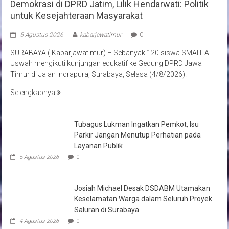
Demokrasi di DPRD Jatim, Lilik Hendarwati: Politik
untuk Kesejahteraan Masyarakat
5 Agustus 2026
kabarjawatimur
0
SURABAYA ( Kabarjawatimur) – Sebanyak 120 siswa SMAIT Al
Uswah mengikuti kunjungan edukatif ke Gedung DPRD Jawa
Timur di Jalan Indrapura, Surabaya, Selasa (4/8/2026).
Selengkapnya
Tubagus Lukman Ingatkan Pemkot, Isu
Parkir Jangan Menutup Perhatian pada
Layanan Publik
5 Agustus 2026
0
Josiah Michael Desak DSDABM Utamakan
Keselamatan Warga dalam Seluruh Proyek
Saluran di Surabaya
4 Agustus 2026
0