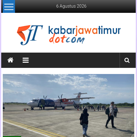
Lompat
6 Agustus 2026
ke
konten
Kabar
Jawa
Timur
Media
Online
Jawa
Timur