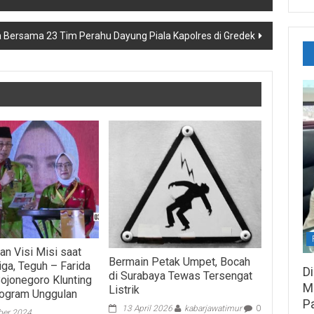
a Bersama 23 Tim Perahu Dayung Piala Kapolres di Gredek
n Visi Misi saat
Bermain Petak Umpet, Bocah
iga, Teguh – Farida
D
di Surabaya Tewas Tersengat
ojonegoro Klunting
M
Listrik
rogram Unggulan
P
13 April 2026
kabarjawatimur
0
er 2024