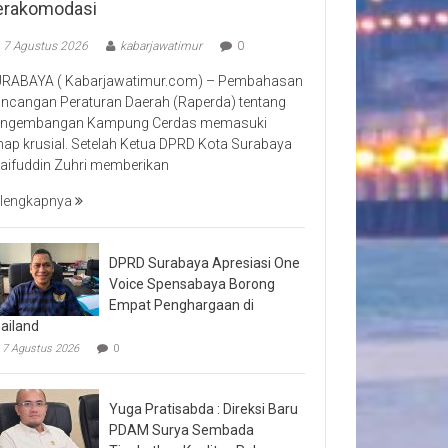
erakomodasi
7 Agustus 2026
kabarjawatimur
0
RABAYA ( Kabarjawatimur.com) – Pembahasan
ncangan Peraturan Daerah (Raperda) tentang
ngembangan Kampung Cerdas memasuki
hap krusial. Setelah Ketua DPRD Kota Surabaya
aifuddin Zuhri memberikan
lengkapnya
DPRD Surabaya Apresiasi One
Voice Spensabaya Borong
Empat Penghargaan di
ailand
7 Agustus 2026
0
Yuga Pratisabda : Direksi Baru
PDAM Surya Sembada