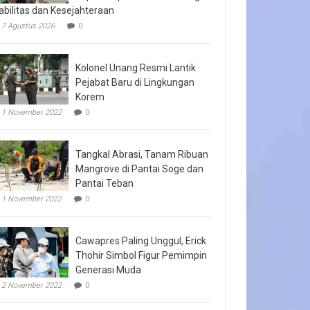
abilitas dan Kesejahteraan
7 Agustus 2026
0
Kolonel Unang Resmi Lantik
Pejabat Baru di Lingkungan
Korem
1 November 2022
0
Tangkal Abrasi, Tanam Ribuan
Mangrove di Pantai Soge dan
Pantai Teban
1 November 2022
0
Cawapres Paling Unggul, Erick
Thohir Simbol Figur Pemimpin
Generasi Muda
2 November 2022
0