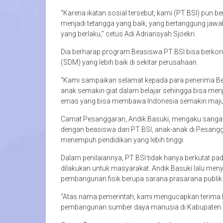
“Karena ikatan sosial tersebut, kami (PT BSI) pun 
menjadi tetangga yang baik, yang bertanggung jaw
yang berlaku,” cetus Adi Adriansyah Sjoekri.
Dia berharap program Beasiswa PT BSI bisa berko
(SDM) yang lebih baik di sekitar perusahaan.
“Kami sampaikan selamat kepada para penerima Be
anak semakin giat dalam belajar sehingga bisa me
emas yang bisa membawa Indonesia semakin maju,
Camat Pesanggaran, Andik Basuki, mengaku sangat
dengan beasiswa dari PT BSI, anak-anak di Pesan
menempuh pendidikan yang lebih tinggi.
Dalam penilaiannya, PT BSI tidak hanya berkutat pa
dilakukan untuk masyarakat. Andik Basuki lalu meny
pembangunan fisik berupa sarana prasarana publi
“Atas nama pemerintah, kami mengucapkan terima ka
pembangunan sumber daya manusia di Kabupaten 