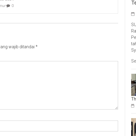
T
imur
0
SU
Ra
Pe
ta
ang wajib ditandai
*
Sy
Se
Th