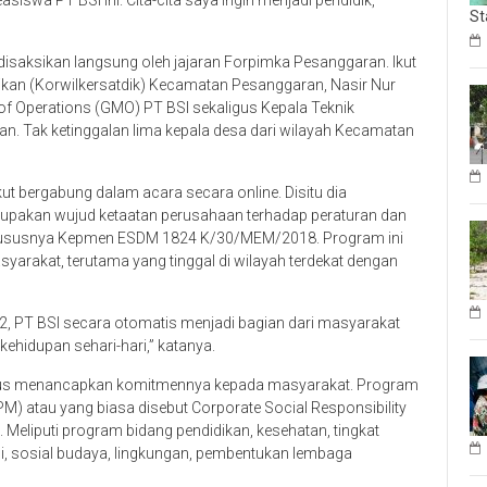
iswa PT BSI ini. Cita-cita saya ingin menjadi pendidik,”
St
isaksikan langsung oleh jajaran Forpimka Pesanggaran. Ikut
dikan (Korwilkersatdik) Kecamatan Pesanggaran, Nasir Nur
of Operations (GMO) PT BSI sekaligus Kepala Teknik
an. Tak ketinggalan lima kepala desa dari wilayah Kecamatan
kut bergabung dalam acara secara online. Disitu dia
pakan wujud ketaatan perusahaan terhadap peraturan dan
Khususnya Kepmen ESDM 1824 K/30/MEM/2018. Program ini
yarakat, terutama yang tinggal di wilayah terdekat dengan
2, PT BSI secara otomatis menjadi bagian dari masyarakat
kehidupan sehari-hari,” katanya.
I terus menancapkan komitmennya kepada masyarakat. Program
atau yang biasa disebut Corporate Social Responsibility
Meliputi program bidang pendidikan, kesehatan, tingkat
mi, sosial budaya, lingkungan, pembentukan lembaga