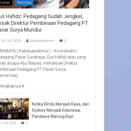
Kuliner
Peristiwa
us Hafidz: Pedagang Sudah Jengkel,
esak Direktur Pembinaan Pedagang PT
asar Surya Mundur
26 Juli 2026
kabarjawatimur
0
RABAYA ( Kabarjawatimur) – Koordinator
dagang Pasar Surabaya, Gus Hafidz atau yang
rab disapa Abu Nawas, mendesak Direktur
mbinaan Pedagang PT Pasar Surya
erseroda),
lengkapnya
Ketika Rindu Menjadi Rasa, dan
Sydney Menjadi Indonesia,
Pandawa Warung Kopi
6 Juli 2026
0