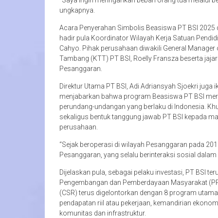
“Saya ingin meringankan beban orang tua melalui beas
ungkapnya.
Acara Penyerahan Simbolis Beasiswa PT BSI 2025 d
hadir pula Koordinator Wilayah Kerja Satuan Pendi
Cahyo. Pihak perusahaan diwakili General Manager 
Tambang (KTT) PT BSI, Roelly Fransza beserta jajar
Pesanggaran.
Direktur Utama PT BSI, Adi Adriansyah Sjoekri juga i
menjabarkan bahwa program Beasiswa PT BSI meru
perundang-undangan yang berlaku di Indonesia. 
sekaligus bentuk tanggung jawab PT BSI kepada mas
perusahaan.
“Sejak beroperasi di wilayah Pesanggaran pada 201
Pesanggaran, yang selalu berinteraksi sosial dalam 
Dijelaskan pula, sebagai pelaku investasi, PT BS
Pengembangan dan Pemberdayaan Masyarakat (PPM) 
(CSR) terus digelontorkan dengan 8 program utama. 
pendapatan riil atau pekerjaan, kemandirian ekono
komunitas dan infrastruktur.