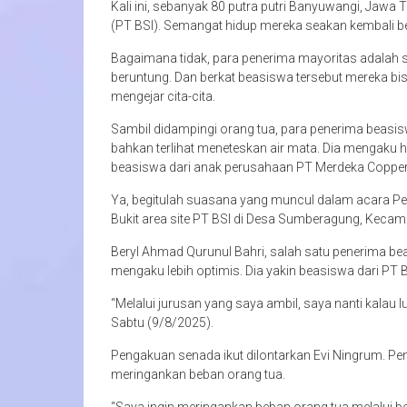
Kali ini, sebanyak 80 putra putri Banyuwangi, Jaw
(PT BSI). Semangat hidup mereka seakan kembali b
Bagaimana tidak, para penerima mayoritas adalah 
beruntung. Dan berkat beasiswa tersebut mereka bis
mengejar cita-cita.
Sambil didampingi orang tua, para penerima beasis
bahkan terlihat meneteskan air mata. Dia mengaku 
beasiswa dari anak perusahaan PT Merdeka Copper
Ya, begitulah suasana yang muncul dalam acara Pe
Bukit area site PT BSI di Desa Sumberagung, Keca
Beryl Ahmad Qurunul Bahri, salah satu penerima 
mengaku lebih optimis. Dia yakin beasiswa dari PT 
“Melalui jurusan yang saya ambil, saya nanti kalau l
Sabtu (9/8/2025).
Pengakuan senada ikut dilontarkan Evi Ningrum. Pe
meringankan beban orang tua.