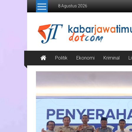
Lompat
8 Agustus 2026
ke
konten
Kabar
Jawa
Timur
Media
Politik
Ekonomi
Kriminal
L
Online
Jawa
Timur