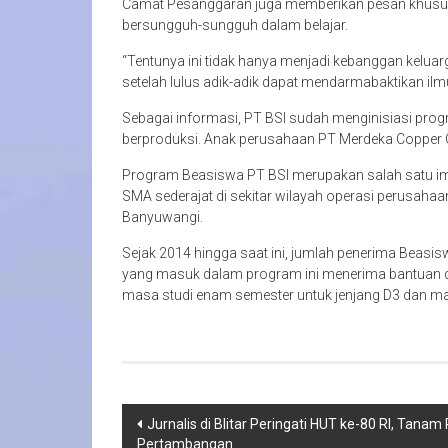
Camat Pesanggaran juga memberikan pesan khusus 
bersungguh-sungguh dalam belajar.
“Tentunya ini tidak hanya menjadi kebanggan kelua
setelah lulus adik-adik dapat mendarmabaktikan ilmu
Sebagai informasi, PT BSI sudah menginisiasi pro
berproduksi. Anak perusahaan PT Merdeka Copper G
Program Beasiswa PT BSI merupakan salah satu i
SMA sederajat di sekitar wilayah operasi perusah
Banyuwangi.
Sejak 2014 hingga saat ini, jumlah penerima Beasis
yang masuk dalam program ini menerima bantuan da
masa studi enam semester untuk jenjang D3 dan mas
Navigasi
Jurnalis di Blitar Peringati HUT ke-80 RI, Tan
Pertambangan