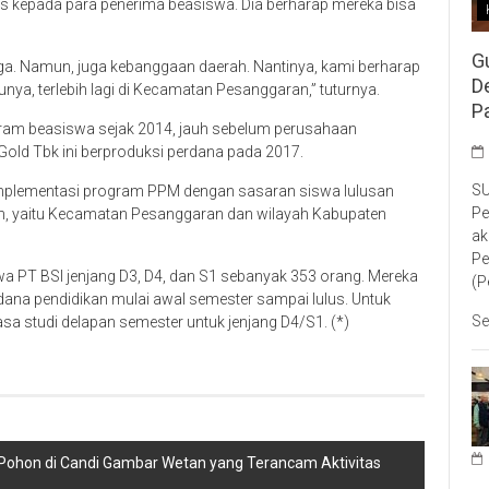
kepada para penerima beasiswa. Dia berharap mereka bisa
G
rga. Namun, juga kebanggaan daerah. Nantinya, kami berharap
D
nya, terlebih lagi di Kecamatan Pesanggaran,” tuturnya.
P
gram beasiswa sejak 2014, jauh sebelum perusahaan
old Tbk ini berproduksi perdana pada 2017.
SU
mplementasi program PPM dengan sasaran siswa lulusan
Pe
aan, yaitu Kecamatan Pesanggaran dan wilayah Kabupaten
ak
Pe
wa PT BSI jenjang D3, D4, dan S1 sebanyak 353 orang. Mereka
(P
na pendidikan mulai awal semester sampai lulus. Untuk
Se
a studi delapan semester untuk jenjang D4/S1. (*)
am Pohon di Candi Gambar Wetan yang Terancam Aktivitas