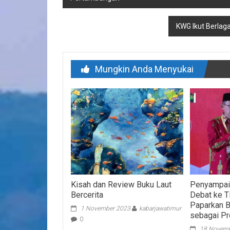
pos
KWG Ikut Berlag
Mungkin Anda Menyukai
Kisah dan Review Buku Laut
Penyampaia
Bercerita
Debat ke T
Paparkan B
1 November 2023
kabarjawatimur
sebagai P
0
18 Novemb