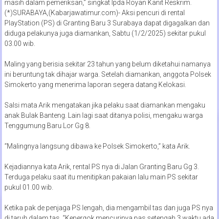
masih dalam pemeriksan,” singkat Ipda Royan Kanit Reskrim.
(*)SURABAYA,(Kabarjawatimur.com)- Aksi pencuri di rental
PlayStation (PS) di Granting Baru 3 Surabaya dapat digagalkan dan
diduga pelakunya juga diamankan, Sabtu (1/2/2025) sekitar pukul
03.00 wib.
Maling yang berisia sekitar 23 tahun yang belum diketahui namanya
ini beruntung tak dihajar warga. Setelah diamankan, anggota Polsek
Simokerto yang menerima laporan segera datang Kelokasi.
Salsi mata Arik mengatakan jika pelaku saat diamankan mengaku
anak Bulak Banteng. Lain lagi saat ditanya polisi, mengaku warga
Tenggumung Baru Lor Gg 8.
“Malingnya langsung dibawa ke Polsek Simokerto,” kata Arik.
Kejadiannya kata Arik, rental PS nya di Jalan Granting Baru Gg 3.
Terduga pelaku saat itu menitipkan pakaian lalu main PS sekitar
pukul 01.00 wib.
Ketika pak de penjaga PS lengah, dia mengambil tas dan juga PS nya
di taruh dalam tas. “Kepergok mencurinya pas setengah 3 waktu ada