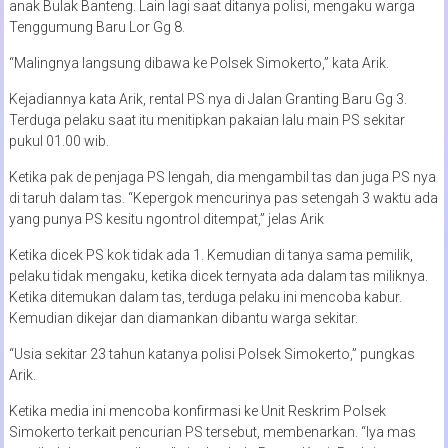
anak Bulak Banteng. Lain lagi saat ditanya polisi, mengaku warga
Tenggumung Baru Lor Gg 8.
“Malingnya langsung dibawa ke Polsek Simokerto,” kata Arik.
Kejadiannya kata Arik, rental PS nya di Jalan Granting Baru Gg 3.
Terduga pelaku saat itu menitipkan pakaian lalu main PS sekitar
pukul 01.00 wib.
Ketika pak de penjaga PS lengah, dia mengambil tas dan juga PS nya
di taruh dalam tas. “Kepergok mencurinya pas setengah 3 waktu ada
yang punya PS kesitu ngontrol ditempat,” jelas Arik
Ketika dicek PS kok tidak ada 1. Kemudian di tanya sama pemilik,
pelaku tidak mengaku, ketika dicek ternyata ada dalam tas miliknya.
Ketika ditemukan dalam tas, terduga pelaku ini mencoba kabur.
Kemudian dikejar dan diamankan dibantu warga sekitar.
“Usia sekitar 23 tahun katanya polisi Polsek Simokerto,” pungkas
Arik.
Ketika media ini mencoba konfirmasi ke Unit Reskrim Polsek
Simokerto terkait pencurian PS tersebut, membenarkan. “Iya mas