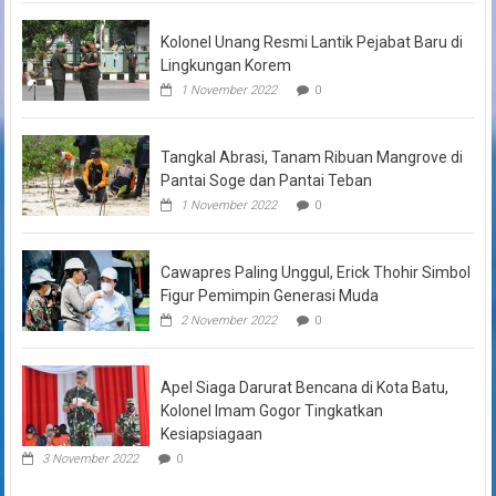
Kolonel Unang Resmi Lantik Pejabat Baru di
Lingkungan Korem
1 November 2022
0
Tangkal Abrasi, Tanam Ribuan Mangrove di
Pantai Soge dan Pantai Teban
1 November 2022
0
Cawapres Paling Unggul, Erick Thohir Simbol
Figur Pemimpin Generasi Muda
2 November 2022
0
Apel Siaga Darurat Bencana di Kota Batu,
Kolonel Imam Gogor Tingkatkan
Kesiapsiagaan
3 November 2022
0