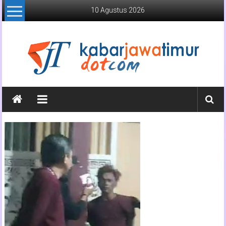
Lompat
10 Agustus 2026
ke
konten
Kabar
Jawa
Timur
Media
Online
Jawa
Timur