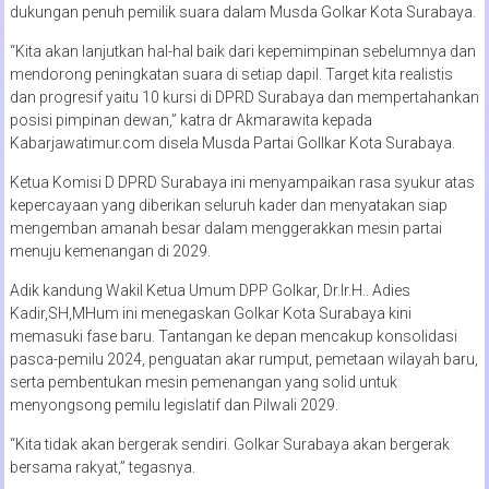
dukungan penuh pemilik suara dalam Musda Golkar Kota Surabaya.
“Kita akan lanjutkan hal-hal baik dari kepemimpinan sebelumnya dan
mendorong peningkatan suara di setiap dapil. Target kita realistis
dan progresif yaitu 10 kursi di DPRD Surabaya dan mempertahankan
posisi pimpinan dewan,” katra dr Akmarawita kepada
Kabarjawatimur.com disela Musda Partai Gollkar Kota Surabaya.
Ketua Komisi D DPRD Surabaya ini menyampaikan rasa syukur atas
kepercayaan yang diberikan seluruh kader dan menyatakan siap
mengemban amanah besar dalam menggerakkan mesin partai
menuju kemenangan di 2029.
Adik kandung Wakil Ketua Umum DPP Golkar, Dr.Ir.H.. Adies
Kadir,SH,MHum ini menegaskan Golkar Kota Surabaya kini
memasuki fase baru. Tantangan ke depan mencakup konsolidasi
pasca-pemilu 2024, penguatan akar rumput, pemetaan wilayah baru,
serta pembentukan mesin pemenangan yang solid untuk
menyongsong pemilu legislatif dan Pilwali 2029.
“Kita tidak akan bergerak sendiri. Golkar Surabaya akan bergerak
bersama rakyat,” tegasnya.