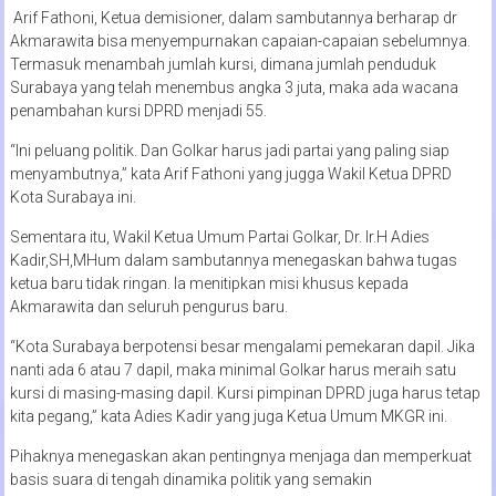
Arif Fathoni, Ketua demisioner, dalam sambutannya berharap dr
Akmarawita bisa menyempurnakan capaian-capaian sebelumnya.
Termasuk menambah jumlah kursi, dimana jumlah penduduk
Surabaya yang telah menembus angka 3 juta, maka ada wacana
penambahan kursi DPRD menjadi 55.
“Ini peluang politik. Dan Golkar harus jadi partai yang paling siap
menyambutnya,” kata Arif Fathoni yang jugga Wakil Ketua DPRD
Kota Surabaya ini.
Sementara itu, Wakil Ketua Umum Partai Golkar, Dr. Ir.H Adies
Kadir,SH,MHum dalam sambutannya menegaskan bahwa tugas
ketua baru tidak ringan. Ia menitipkan misi khusus kepada
Akmarawita dan seluruh pengurus baru.
“Kota Surabaya berpotensi besar mengalami pemekaran dapil. Jika
nanti ada 6 atau 7 dapil, maka minimal Golkar harus meraih satu
kursi di masing-masing dapil. Kursi pimpinan DPRD juga harus tetap
kita pegang,” kata Adies Kadir yang juga Ketua Umum MKGR ini.
Pihaknya menegaskan akan pentingnya menjaga dan memperkuat
basis suara di tengah dinamika politik yang semakin