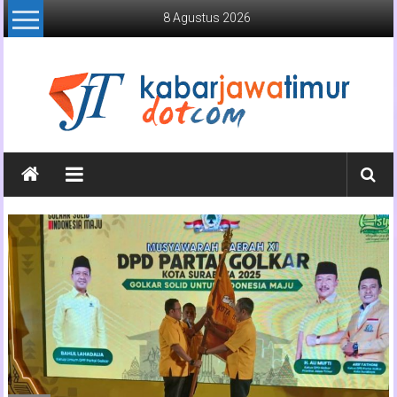
Lompat
8 Agustus 2026
ke
konten
Kabar
Jawa
Timur
Media
Online
Jawa
Timur