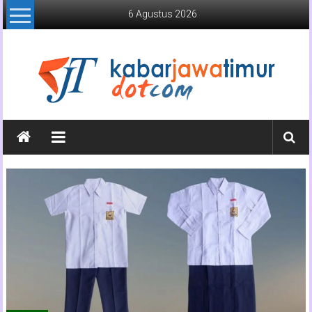
Lompat
6 Agustus 2026
ke
konten
Kabar
Jawa
Timur
Media
Online
Jawa
Timur