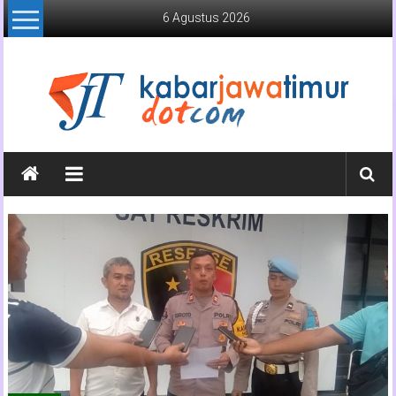
Lompat
6 Agustus 2026
ke
konten
Kabar
Jawa
Timur
Media
Online
Jawa
Timur