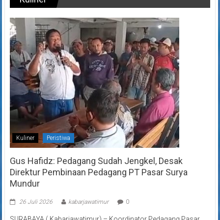
Kuliner
Peristiwa
Gus Hafidz: Pedagang Sudah Jengkel, Desak
Direktur Pembinaan Pedagang PT Pasar Surya
Mundur
26 Juli 2026
kabarjawatimur
0
SURABAYA ( Kabarjawatimur) – Koordinator Pedagang Pasar