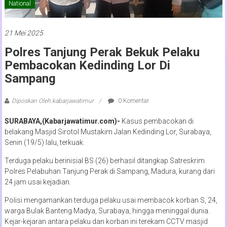
National
21 Mei 2025
Polres Tanjung Perak Bekuk Pelaku
Pembacokan Kedinding Lor Di
Sampang
Diposkan Oleh:kabarjawatimur
0 Komentar
SURABAYA,(Kabarjawatimur.com)-
Kasus pembacokan di
belakang Masjid Sirotol Mustakim Jalan Kedinding Lor, Surabaya,
Senin (19/5) lalu, terkuak.
Terduga pelaku berinisial BS (26) berhasil ditangkap Satreskrim
Polres Pelabuhan Tanjung Perak di Sampang, Madura, kurang dari
24 jam usai kejadian.
Polisi mengamankan terduga pelaku usai membacok korban S, 24,
warga Bulak Banteng Madya, Surabaya, hingga meninggal dunia.
Kejar-kejaran antara pelaku dan korban ini terekam CCTV masjid