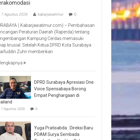
erakomodasi
7 Agustus 2026
kabarjawatimur
0
RABAYA ( Kabarjawatimur.com) – Pembahasan
ncangan Peraturan Daerah (Raperda) tentang
ngembangan Kampung Cerdas memasuki
hap krusial. Setelah Ketua DPRD Kota Surabaya
aifuddin Zuhri memberikan
lengkapnya
DPRD Surabaya Apresiasi One
Voice Spensabaya Borong
Empat Penghargaan di
ailand
7 Agustus 2026
0
Yuga Pratisabda : Direksi Baru
PDAM Surya Sembada