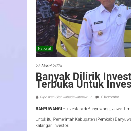
National
25 Maret 2025
Banyak Dilirik Inve
Terbuka Untuk Inves
Diposkan Oleh:kabarjawatimur
0 Komentar
BANYUWANGI
– Investasi di Banyuwangi, Jawa Timu
Untuk itu, Pemerintah Kabupaten (Pemkab) Banyuwa
kalangan investor.