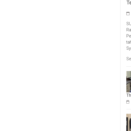
T
SU
Ra
Pe
ta
Sy
Se
Th