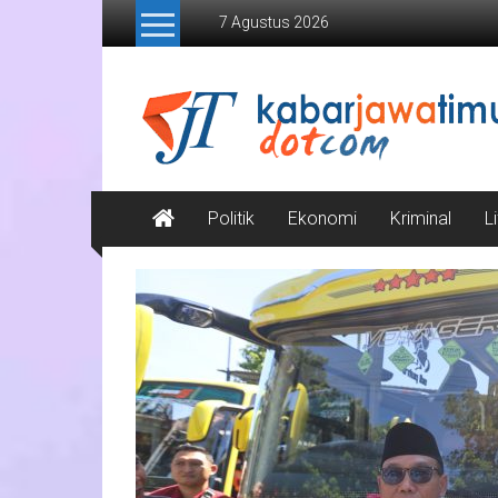
Lompat
7 Agustus 2026
ke
konten
Kabar
Jawa
Timur
Media
Politik
Ekonomi
Kriminal
L
Online
Jawa
Timur