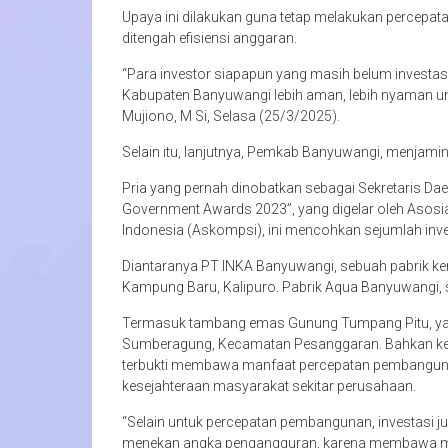
Upaya ini dilakukan guna tetap melakukan percep
ditengah efisiensi anggaran.
“Para investor siapapun yang masih belum investa
Kabupaten Banyuwangi lebih aman, lebih nyaman untu
Mujiono, M Si, Selasa (25/3/2025).
Selain itu, lanjutnya, Pemkab Banyuwangi, menjami
Pria yang pernah dinobatkan sebagai Sekretaris Daer
Government Awards 2023”, yang digelar oleh Asosia
Indonesia (Askompsi), ini mencohkan sejumlah inve
Diantaranya PT INKA Banyuwangi, sebuah pabrik kere
Kampung Baru, Kalipuro. Pabrik Aqua Banyuwangi, 
Termasuk tambang emas Gunung Tumpang Pitu, yang
Sumberagung, Kecamatan Pesanggaran. Bahkan keb
terbukti membawa manfaat percepatan pembangun
kesejahteraan masyarakat sekitar perusahaan.
“Selain untuk percepatan pembangunan, investasi j
menekan angka pengangguran, karena membawa man