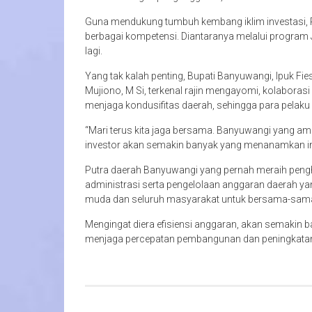
Guna mendukung tumbuh kembang iklim investasi,
berbagai kompetensi. Diantaranya melalui program 
lagi.
Yang tak kalah penting, Bupati Banyuwangi, Ipuk Fi
Mujiono, M Si, terkenal rajin mengayomi, kolaboras
menjaga kondusifitas daerah, sehingga para pelaku 
“Mari terus kita jaga bersama. Banyuwangi yang a
investor akan semakin banyak yang menanamkan inv
Putra daerah Banyuwangi yang pernah meraih penghar
administrasi serta pengelolaan anggaran daerah yan
muda dan seluruh masyarakat untuk bersama-sa
Mengingat diera efisiensi anggaran, akan semakin
menjaga percepatan pembangunan dan peningkatan