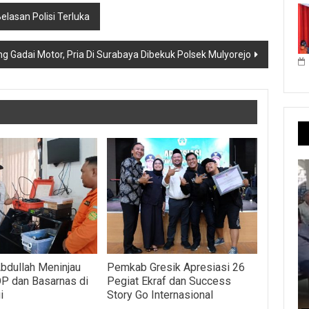
elasan Polisi Terluka
ng Gadai Motor, Pria Di Surabaya Dibekuk Polsek Mulyorejo
Abdullah Meninjau
Pemkab Gresik Apresiasi 26
P dan Basarnas di
Pegiat Ekraf dan Success
i
Story Go Internasional