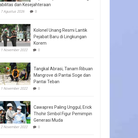
abilitas dan Kesejahteraan
7 Agustus 2026
0
Kolonel Unang Resmi Lantik
Pejabat Baru di Lingkungan
Korem
1 November 2022
0
Tangkal Abrasi, Tanam Ribuan
Mangrove di Pantai Soge dan
Pantai Teban
1 November 2022
0
Cawapres Paling Unggul, Erick
Thohir Simbol Figur Pemimpin
Generasi Muda
2 November 2022
0