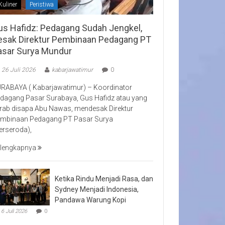
Kuliner
Peristiwa
us Hafidz: Pedagang Sudah Jengkel,
esak Direktur Pembinaan Pedagang PT
asar Surya Mundur
26 Juli 2026
kabarjawatimur
0
RABAYA ( Kabarjawatimur) – Koordinator
dagang Pasar Surabaya, Gus Hafidz atau yang
rab disapa Abu Nawas, mendesak Direktur
mbinaan Pedagang PT Pasar Surya
erseroda),
lengkapnya
Ketika Rindu Menjadi Rasa, dan
Sydney Menjadi Indonesia,
Pandawa Warung Kopi
6 Juli 2026
0