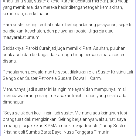
Andai tahu saja, suster dikenal karena dedikasi mereka pada hidup
yang membiara, dan mereka hadir ditengah-tengah kemiskinan,
kemurnian, dan ketaatan.
Para suster sering terlibat dalam berbagai bidang pelayanan, seperti
pendidikan, kesehatan, dan pelayanan sosial di gereja atau
masyarakat umum.
Setidaknya, Paroki Curahjati juga memiliki Panti Asuhan, puluhan
anak asuh dari berbagai daerah juga hidup bersama para suster
disana.
Pengalaman-pengalaman tersebut dilakukan oleh Suster Kristina Lali
Seingo dan Suster Petronela Susanti Dowa H. Carm.
Menurutnya, jadi suster ini ia ingin melayani dan mempunyai misi
membawa orang-orang merasakan kasih Tuhan yang selalu ada
dimanapun.
“Saya sejak dari kecil ingin jadi suster. Memang ada keinginan tapi
orang tua tidak mengizinkan. Seiring berjalannya waktu, hati saya
terpanggil sejak kelas 3 SMA tertarik menjadi suster,” ucap Suster
Kristina asli Sumba Barat Daya, Nusa Tenggara Timur ini.