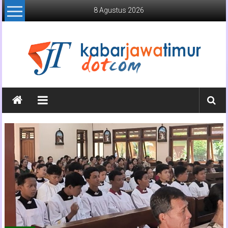
Lompat
8 Agustus 2026
ke
konten
Kabar
Jawa
Timur
Media
Online
Jawa
Timur