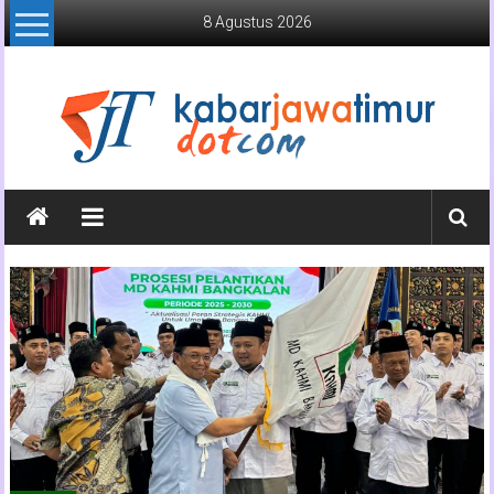
Lompat
8 Agustus 2026
ke
konten
Kabar
Jawa
Timur
Media
Online
Jawa
Timur