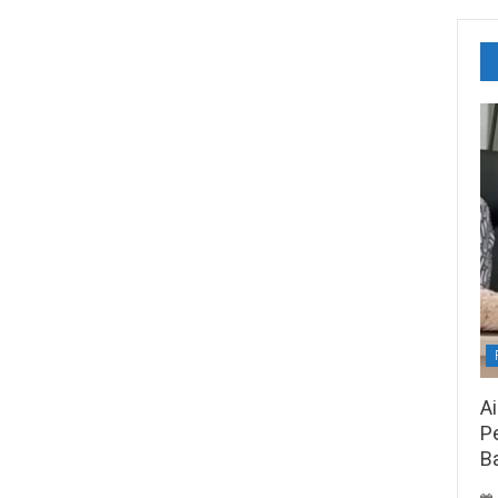
A
Pe
B