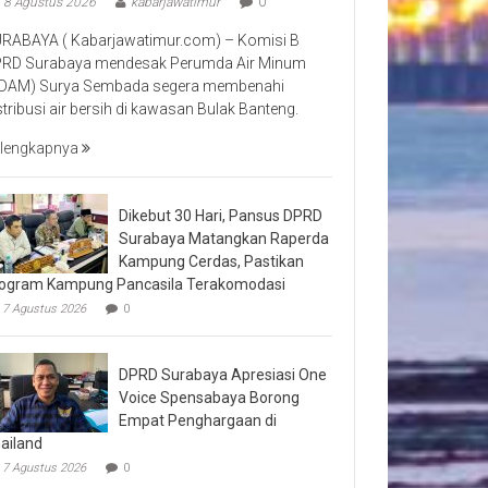
8 Agustus 2026
kabarjawatimur
0
RABAYA ( Kabarjawatimur.com) – Komisi B
RD Surabaya mendesak Perumda Air Minum
DAM) Surya Sembada segera membenahi
stribusi air bersih di kawasan Bulak Banteng.
lengkapnya
Dikebut 30 Hari, Pansus DPRD
Surabaya Matangkan Raperda
Kampung Cerdas, Pastikan
ogram Kampung Pancasila Terakomodasi
7 Agustus 2026
0
DPRD Surabaya Apresiasi One
Voice Spensabaya Borong
Empat Penghargaan di
ailand
7 Agustus 2026
0