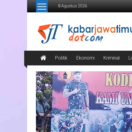
Lompat
8 Agustus 2026
ke
konten
Kabar
Jawa
Timur
Media
Politik
Ekonomi
Kriminal
L
Online
Jawa
Timur