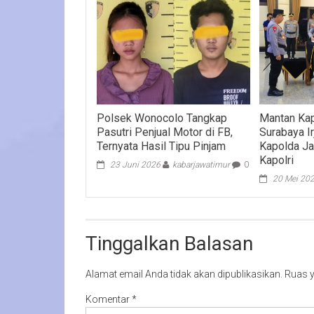
Polsek Wonocolo Tangkap
Mantan Ka
Pasutri Penjual Motor di FB,
Surabaya Ir
Ternyata Hasil Tipu Pinjam
Kapolda Jab
Kapolri
23 Juni 2026
kabarjawatimur
0
20 Mei 20
Tinggalkan Balasan
Alamat email Anda tidak akan dipublikasikan.
Ruas y
Komentar
*