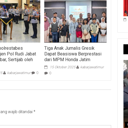
polrestabes
Tiga Anak Jurnalis Gresik
jen Pol Rudi Jabat
Dapat Beasiswa Berprestasi
ar, Sertijab oleh
dari MPM Honda Jatim
15 Oktober 2025
kabarjawatimur
25
kabarjawatimur
0
0
ang wajib ditandai
*