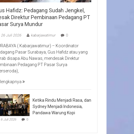
us Hafidz: Pedagang Sudah Jengkel,
esak Direktur Pembinaan Pedagang PT
asar Surya Mundur
26 Juli 2026
kabarjawatimur
0
RABAYA ( Kabarjawatimur) – Koordinator
dagang Pasar Surabaya, Gus Hafidz atau yang
rab disapa Abu Nawas, mendesak Direktur
mbinaan Pedagang PT Pasar Surya
erseroda),
lengkapnya
Ketika Rindu Menjadi Rasa, dan
Sydney Menjadi Indonesia,
Pandawa Warung Kopi
6 Juli 2026
0