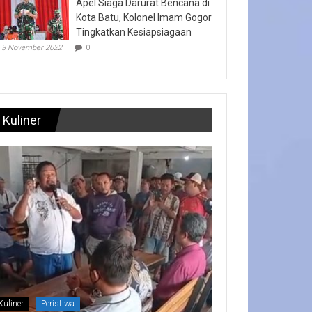
Apel Siaga Darurat Bencana di
Kota Batu, Kolonel Imam Gogor
Tingkatkan Kesiapsiagaan
3 November 2022
0
Kuliner
Kuliner
Peristiwa