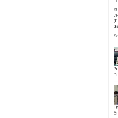
SU
DP
(P
di
Se
Pr
Th