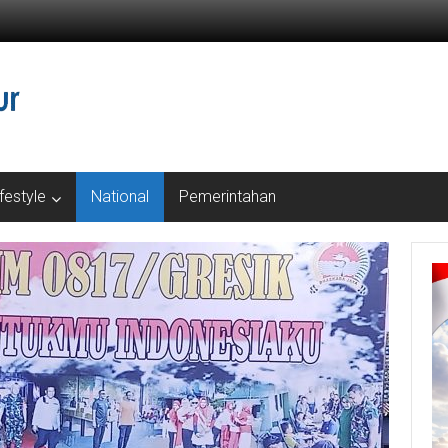
ifestyle
National
Pemerintahan