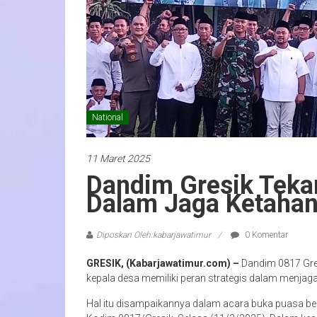
National
11 Maret 2025
Dandim Gresik Teka
Dalam Jaga Ketaha
Diposkan Oleh:kabarjawatimur
0 Komentar
GRESIK, (Kabarjawatimur.com) –
Dandim 0817 Gre
kepala desa memiliki peran strategis dalam menjag
Hal itu disampaikannya dalam acara buka puasa be