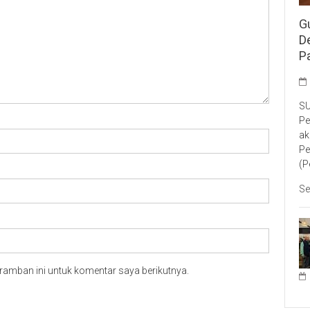
G
D
P
SU
Pe
ak
Pe
(P
Se
ramban ini untuk komentar saya berikutnya.