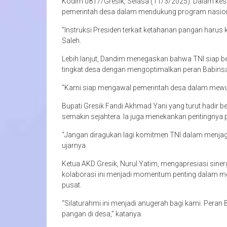
Kodim 0817/Gresik, Selasa (11/3/2025). Dalam ke
pemerintah desa dalam mendukung program nasion
“Instruksi Presiden terkait ketahanan pangan harus k
Saleh.
Lebih lanjut, Dandim menegaskan bahwa TNI siap 
tingkat desa dengan mengoptimalkan peran Babins
“Kami siap mengawal pemerintah desa dalam mewuj
Bupati Gresik Fandi Akhmad Yani yang turut hadir b
semakin sejahtera. Ia juga menekankan pentingnya p
“Jangan diragukan lagi komitmen TNI dalam menjaga
ujarnya.
Ketua AKD Gresik, Nurul Yatim, mengapresiasi sinerg
kolaborasi ini menjadi momentum penting dalam 
pusat.
“Silaturahmi ini menjadi anugerah bagi kami. Pera
pangan di desa,” katanya.