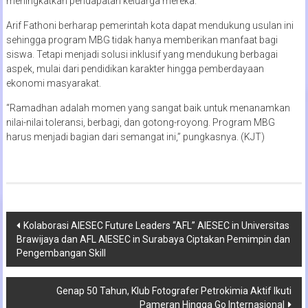
meningkatkan pendapatan keluarga mereka.
Arif Fathoni berharap pemerintah kota dapat mendukung usulan ini
sehingga program MBG tidak hanya memberikan manfaat bagi
siswa. Tetapi menjadi solusi inklusif yang mendukung berbagai
aspek, mulai dari pendidikan karakter hingga pemberdayaan
ekonomi masyarakat.
“Ramadhan adalah momen yang sangat baik untuk menanamkan
nilai-nilai toleransi, berbagi, dan gotong-royong. Program MBG
harus menjadi bagian dari semangat ini,” pungkasnya. (KJT)
Navigasi
Kolaborasi AIESEC Future Leaders “AFL” AIESEC in Universitas
Brawijaya dan AFL AIESEC in Surabaya Ciptakan Pemimpin dan
pos
Pengembangan Skill
Genap 50 Tahun, Klub Fotografer Petrokimia Aktif Ikuti
Pameran Hingga Go Internasional