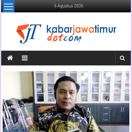
Lompat
6 Agustus 2026
ke
konten
Kabar
Jawa
Timur
Media
Online
Jawa
Timur