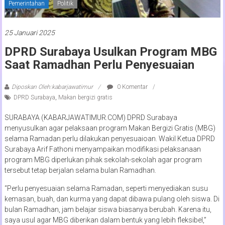
Pemerintahan
Politik
25 Januari 2025
DPRD Surabaya Usulkan Program MBG
Saat Ramadhan Perlu Penyesuaian
Diposkan Oleh:kabarjawatimur
0 Komentar
DPRD Surabaya
,
Makan bergizi gratis
SURABAYA (KABARJAWATIMUR.COM) DPRD Surabaya
menyusulkan agar pelaksaan program Makan Bergizi Gratis (MBG)
selama Ramadan perlu dilakukan penyesuaioan. Wakil Ketua DPRD
Surabaya Arif Fathoni menyampaikan modifikasi pelaksanaan
program MBG diperlukan pihak sekolah-sekolah agar program
tersebut tetap berjalan selama bulan Ramadhan.
“Perlu penyesuaian selama Ramadan, seperti menyediakan susu
kemasan, buah, dan kurma yang dapat dibawa pulang oleh siswa. Di
bulan Ramadhan, jam belajar siswa biasanya berubah. Karena itu,
saya usul agar MBG diberikan dalam bentuk yang lebih fleksibel,”