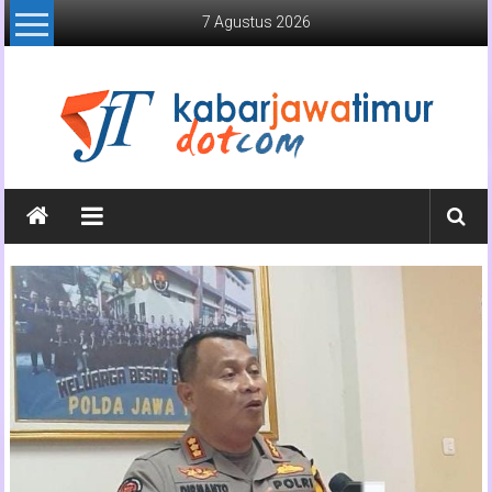
Lompat
7 Agustus 2026
ke
konten
Kabar
Jawa
Timur
Media
Online
Jawa
Timur