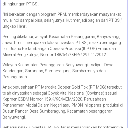
dilingkungan PT BSI.
“Ini berkaitan dengan program PPM, memberdayakan masyarakat
mulai nol sampai bisa, selanjutnya ikut menjadi bagian dari PT BSI,”
ungkap Henri.
Penting diketahui, wilayah Kecamatan Pesanggaran, Banyuwangi,
Jawa Timur, merupakan lokasi investasi PT BSI, selaku pemegang
izin Usaha Pertambangan Operasi Produksi (IUP OP) Emas dan
Mineral Pengikutnya, Nomor 188/547/KEP/429.011/2012.
Wilayah Kecamatan Pesanggaran, Banyuwangi, meliputi Desa
Kandangan, Sarongan, Sumberagung, Sumbermulyo dan
Pesanggaran.
Anak perusahaan PT Merdeka Copper Gold Tbk (PT MCG) tersebut
telah dinyatakan sebagai Obyek Vital Nasional (Obvitnas) sesuai
Kepmen ESDM Nomor 159.K/90/MEM/2020. Perusahaan
Penanaman Modal Dalam Negeri atau PMDN ini operasi produksi di
Dusun Pancer, Desa Sumberagung, Kecamatan pesanggaran,
Banyuwangi.
Sebagai pelaku investasi, PT BSI terus menancapkan komitmennya