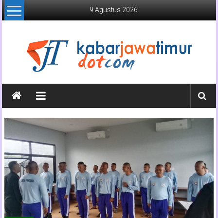
Lompat
9 Agustus 2026
ke
konten
Kabar
Jawa
Timur
Media
Online
Jawa
Timur