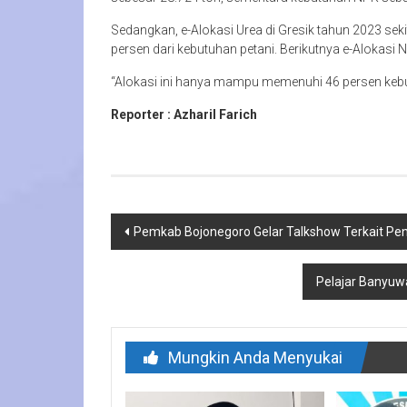
Sedangkan, e-Alokasi Urea di Gresik tahun 2023 se
persen dari kebutuhan petani. Berikutnya e-Alokasi 
“Alokasi ini hanya mampu memenuhi 46 persen kebutu
Reporter : Azharil Farich
Navigasi
Pemkab Bojonegoro Gelar Talkshow Terkait Pe
pos
Pelajar Banyuw
Mungkin Anda Menyukai