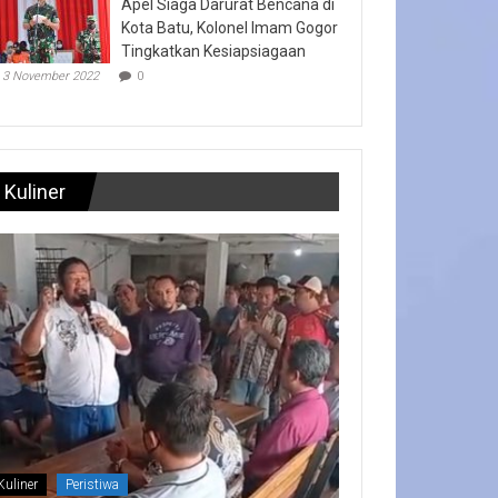
Apel Siaga Darurat Bencana di
Kota Batu, Kolonel Imam Gogor
Tingkatkan Kesiapsiagaan
3 November 2022
0
Kuliner
Kuliner
Peristiwa