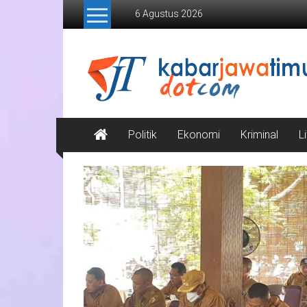
Lompat
6 Agustus 2026
ke
konten
Kabar
Jawa
Timur
Media
Politik
Ekonomi
Kriminal
L
Online
Jawa
Timur