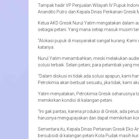
Tampak hadir VP Penjualan Wilayah IV Pupuk Indones
Anandito Putro dan Kepala Dinas Perikanan Gresik 
Ketua AKD Gresik Nurul Yatim mengatakan dalam au
sebagai petani. Yang mana setiap masuk musim ta
“Alokasi pupuk di masyarakat sangat kurang. Kami se
katanya.
Nurul Yatim menambahkan, meski melakukan audien
solusi terbaik. Selain petani, para petambak yang 
“Dalam diskusi ini tidak ada solusi apapun, kami han
Petrokimia akan berbuat sesuatu, jika tidak, kami ak
Yatim menyatakan, Petrokimia Gresik seharusnya t
memikirkan kondisi di kalangan petani.
“Ini gak pantas, karena produksi di Gresik, ada pe
harusnya mengupayakan dan dapat memikirkan kond
Sementara itu, Kepala Dinas Pertanian Gresik Eko
bersubsidi di kalangan petani Kota Pudak masih kur