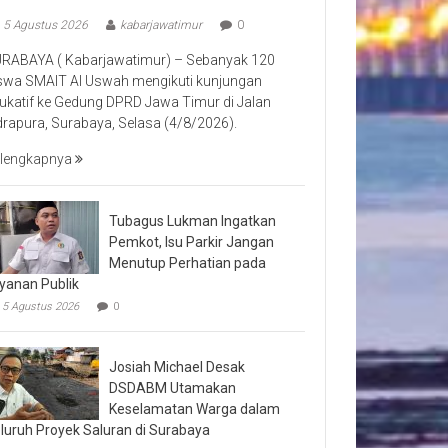
5 Agustus 2026
kabarjawatimur
0
RABAYA ( Kabarjawatimur) – Sebanyak 120
swa SMAIT Al Uswah mengikuti kunjungan
ukatif ke Gedung DPRD Jawa Timur di Jalan
drapura, Surabaya, Selasa (4/8/2026).
lengkapnya
Tubagus Lukman Ingatkan
Pemkot, Isu Parkir Jangan
Menutup Perhatian pada
yanan Publik
5 Agustus 2026
0
Josiah Michael Desak
DSDABM Utamakan
Keselamatan Warga dalam
luruh Proyek Saluran di Surabaya