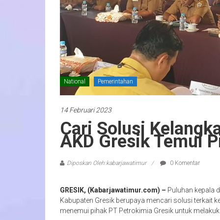
National
Pemerintahan
14 Februari 2023
Cari Solusi Kelangk
AKD Gresik Temui P
Diposkan Oleh:kabarjawatimur
0 Komentar
GRESIK, (Kabarjawatimur.com) –
Puluhan kepala 
Kabupaten Gresik berupaya mencari solusi terkait k
menemui pihak PT Petrokimia Gresik untuk melakuka