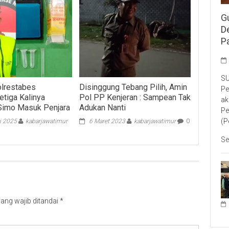
G
D
P
SU
olrestabes
Disinggung Tebang Pilih, Amin
Pe
etiga Kalinya
Pol PP Kenjeran : Sampean Tak
ak
Simo Masuk Penjara
Adukan Nanti
Pe
(P
i 2025
kabarjawatimur
6 Maret 2023
kabarjawatimur
0
Se
ang wajib ditandai
*