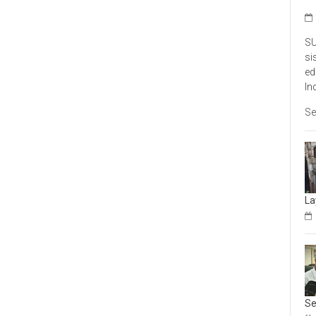
SU
si
ed
In
Se
La
Se