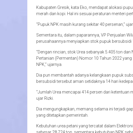
Kabupaten Gresik, kata Eko, mendapat alokasi pupuk
merah dan kopi. Hal ini sesuai peraturan menteri per
“Pupuk NPK masih kurang sekitar 40 persenan,” ujar
Sementara itu, dalam paparannya, VP Penjualan Wil
perusahaannya menyiapkan stok pupuk bersubsidi 1
“Dengan rincian, stok Urea sebanyak 5.405 ton dan 
Pertanian (Permentan) Nomor 10 Tahun 2022 yang
NPK,” ujarnya.
Dia pun membantah adanya kelangkaan pupuk subsidi
bersubsidi tersebut aman setidaknya 14 hari kedepa
“Jumlah Urea mencapai 414 persen dari ketentuan 
ujar Rizki.
Dia mengungkapkan, memang selama ini terjadi gap 
yang ditetapkan pemerintah.
Kebutuhan urea petani yang tercatat dalam Elektro
sebesar 28.724 ton, sementara kebutuhan NPK seba