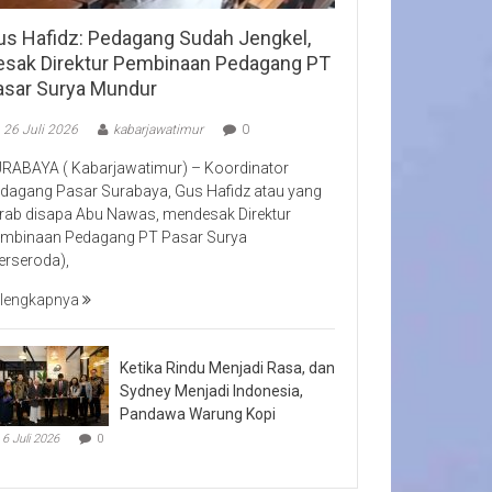
us Hafidz: Pedagang Sudah Jengkel,
esak Direktur Pembinaan Pedagang PT
asar Surya Mundur
26 Juli 2026
kabarjawatimur
0
RABAYA ( Kabarjawatimur) – Koordinator
dagang Pasar Surabaya, Gus Hafidz atau yang
rab disapa Abu Nawas, mendesak Direktur
mbinaan Pedagang PT Pasar Surya
erseroda),
lengkapnya
Ketika Rindu Menjadi Rasa, dan
Sydney Menjadi Indonesia,
Pandawa Warung Kopi
6 Juli 2026
0