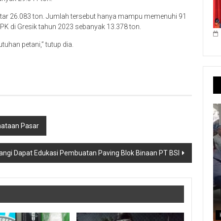
kitar 26.083 ton. Jumlah tersebut hanya mampu memenuhi 91
NPK di Gresik tahun 2023 sebanyak 13.378 ton.
han petani,” tutup dia.
nataan Pasar
angi Dapat Edukasi Pembuatan Paving Blok Binaan PT BSI