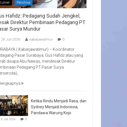
Kuliner
Peristiwa
us Hafidz: Pedagang Sudah Jengkel,
esak Direktur Pembinaan Pedagang PT
asar Surya Mundur
26 Juli 2026
kabarjawatimur
0
RABAYA ( Kabarjawatimur) – Koordinator
dagang Pasar Surabaya, Gus Hafidz atau yang
rab disapa Abu Nawas, mendesak Direktur
mbinaan Pedagang PT Pasar Surya
erseroda),
lengkapnya
Ketika Rindu Menjadi Rasa, dan
Sydney Menjadi Indonesia,
Pandawa Warung Kopi
6 Juli 2026
0