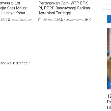
anyuurip Lor
Pertahankan Opini WTP BPK
ajar Satu Maling
RI, DPRD Banyuwangi Berikan
u Lainnya Kabur
Apresiasi Tertinggi
i 2025
kabarjawatimur
30 Mei 2026
kabarjawatimur
0
ang wajib ditandai
*
1
Po
Li