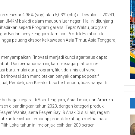
sebesar 4,95% (yoy) atau 5,03% (ctc) di Triwulan III-20241,
n UMKM baik di dalam maupun luar negeri. Hal ini ditunjang
dihadirkan seperti Program garansi Tepat Waktu, program
ngan Badan penyelenggara Jaminan Produk Halal untuk
ingga peluang ekspor ke kawasan Asia Timur, Asia Tenggara,
to menyampaikan, “Inovasi menjadi kunci agar terus dapat
mbuh. Dari pemahaman ini, kami sebagai platform e-
baru; mulai dari program, fitur, dan inisiatif yang
 berinovasi dan menciptakan banyak dampak positif
al, Pembeli, dan Kreator bisa bertumbuh; tidak hanya di
ke berbagai negara di Asia Tenggara, Asia Timur, dan Amerika
ersen dibandingkan tahun 2023, dengan kategori produk
esyen Wanita, serta Fesyen Bayi & Anak.Di sisi lain, ragam
an kecintaan terhadap produk lokal juga melihat hasil
Pilih Lokal tahun ini melonjak lebih dari 200 persen