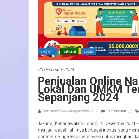
Ekonomi
National
sosial
20 Desember 2024
Penjualan Online Na
Lokal Dan UMKM Ter
Sepanjang 2024
Diposkan Oleh:kabarjawatimur
0 Komentar
Jakarta,(Kabarjawatimur.com) 19 Desember 2024 – 
menjadi wadah lahirnya berbagai inovasi yang mem
commerce juga terus berinovasi untuk menghadirk