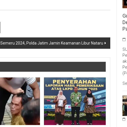
G
D
P
in Semeru 2024, Polda Jatim Jamin Keamanan Libur Nataru
SU
Pe
ak
Pe
(P
Se