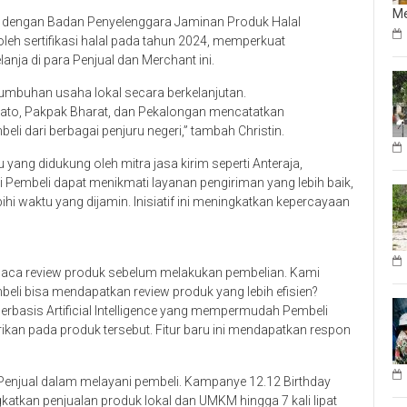
Me
ama dengan Badan Penyelenggara Jaminan Produk Halal
eh sertifikasi halal pada tahun 2024, memperkuat
nja di para Penjual dan Merchant ini.
mbuhan usaha lokal secara berkelanjutan.
uwato, Pakpak Bharat, dan Pekalongan mencatatkan
li dari berbagai penjuru negeri,” tambah Christin.
yang didukung oleh mitra jasa kirim seperti Anteraja,
i Pembeli dapat menikmati layanan pengiriman yang lebih baik,
hi waktu yang dijamin. Inisiatif ini meningkatkan kepercayaan
ca review produk sebelum melakukan pembelian. Kami
eli bisa mendapatkan review produk yang lebih efisien?
berbasis Artificial Intelligence yang mempermudah Pembeli
kan pada produk tersebut. Fitur baru ini mendapatkan respon
Penjual dalam melayani pembeli. Kampanye 12.12 Birthday
atkan penjualan produk lokal dan UMKM hingga 7 kali lipat