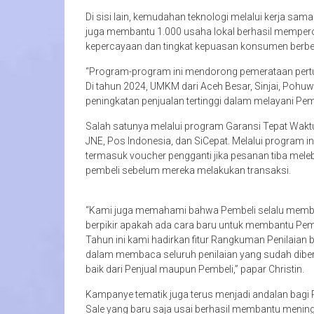
Di sisi lain, kemudahan teknologi melalui kerja s
juga membantu 1.000 usaha lokal berhasil memperol
kepercayaan dan tingkat kepuasan konsumen berbela
“Program-program ini mendorong pemerataan pertu
Di tahun 2024, UMKM dari Aceh Besar, Sinjai, Poh
peningkatan penjualan tertinggi dalam melayani Pembe
Salah satunya melalui program Garansi Tepat Waktu 
JNE, Pos Indonesia, dan SiCepat. Melalui program in
termasuk voucher pengganti jika pesanan tiba melebi
pembeli sebelum mereka melakukan transaksi.
“Kami juga memahami bahwa Pembeli selalu memba
berpikir apakah ada cara baru untuk membantu Pemb
Tahun ini kami hadirkan fitur Rangkuman Penilaian 
dalam membaca seluruh penilaian yang sudah diberi
baik dari Penjual maupun Pembeli,” papar Christin.
Kampanye tematik juga terus menjadi andalan bagi 
Sale yang baru saja usai berhasil membantu meningk