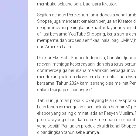
membuka peluang baru bagi para Kreator.
Sejalan dengan Perekonomian indonesia yang tumbuh 
Shopee juga mencatat kenaikan penjualan Kreator da
dengan inovasi peningkatan kualitas layanan yang 
afiliasi bersama YouTube Shopping, kerja sama de
mempermudah proses sertifikasi halal bagi UMKM,h
dan Amerika Latin.
Direktur Eksekutif Shopee Indonesia, Christin Djuar
relevan, menjaga kepercayaan, dan bisa terus bertu
commerce juga berusaha melahirkan berbagai inovasi 
mendukung seluruh ekosistem kami untuk juga bisa
bersama. Tahun 2024 kami senang bisa melihat Penju
dalam tapi juga diluar negeri.”
Tahun ini, jumlah produk lokal yang telah diekspor 
Latin tahun ini mengalami peningkatan hampir 50 p
ekspor yang paling diminati adalah Fesyen Muslim, F
promosi yang dihadirkan untuk membantu menumbuhk
yang positif. Penjualan produk lokal di kanal Shopee 
dibandingkan tahun sebelumnya.