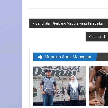
Navigasi
Bangkalan: Gerbang Madura yang Terabaikan
pos
Operasi Lil
Mungkin Anda Menyukai