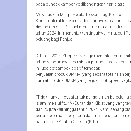
pada puncak kampanye dibandingkan hari biasa.
Mewujudkan Mimpi Melalui Inovasi bagi Kreator
Konten interaktif seperti video dan live streaming j
digunakan oleh Penjual maupun Kreator untuk sesi l
tahun 2024. Ini menunjukkan tingginya minat dari Pe
peluang bagi Penjual.
Di tahun 2024, Shopee Live juga mencatatkan kenai
tahun sebelumnya, membuka peluang bagi siapapu
ini juga berdampak positif terhadap
penjualan produk UMKM, yang secara total telah terj
Jumlah produk UMKM yang terjual di Shopee Live jik
“Tidak hanya inovasi untuk pengalaman berbelanja
islami melalui fitur Al-Quran dan Kiblat yang yang 
dari 25 juta kali hingga tahun 2024. Kami senang b
serta menemani pengguna dalam keseharian mereka 
pada shopee,” tutup Christin.(KJT)