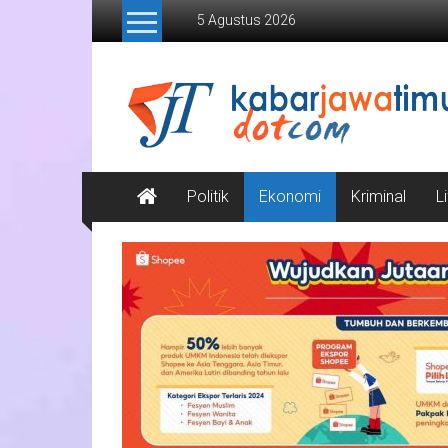
Lompat
5 Agustus 2026
ke
konten
Kabar
Jawa
Timur
Media
Politik
Ekonomi
Kriminal
L
Online
Jawa
Timur