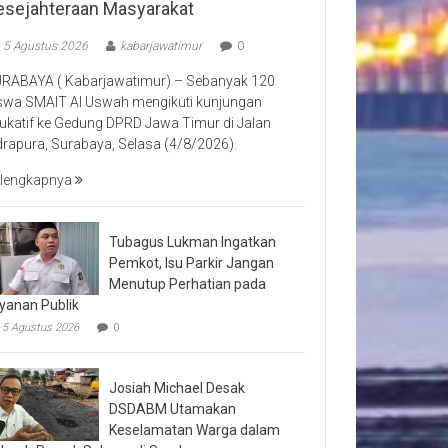
esejahteraan Masyarakat
5 Agustus 2026
kabarjawatimur
0
RABAYA ( Kabarjawatimur) – Sebanyak 120
swa SMAIT Al Uswah mengikuti kunjungan
ukatif ke Gedung DPRD Jawa Timur di Jalan
drapura, Surabaya, Selasa (4/8/2026).
lengkapnya
Tubagus Lukman Ingatkan
Pemkot, Isu Parkir Jangan
Menutup Perhatian pada
yanan Publik
5 Agustus 2026
0
Josiah Michael Desak
DSDABM Utamakan
Keselamatan Warga dalam