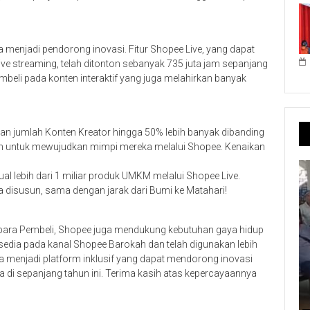
uga menjadi pendorong inovasi. Fitur Shopee Live, yang dapat
ive streaming, telah ditonton sebanyak 735 juta jam sepanjang
mbeli pada konten interaktif yang juga melahirkan banyak
kan jumlah Konten Kreator hingga 50% lebih banyak dibanding
n untuk mewujudkan mimpi mereka melalui Shopee. Kenaikan
ual lebih dari 1 miliar produk UMKM melalui Shopee Live.
a disusun, sama dengan jarak dari Bumi ke Matahari!
 para Pembeli, Shopee juga mendukung kebutuhan gaya hidup
tersedia pada kanal Shopee Barokah dan telah digunakan lebih
isa menjadi platform inklusif yang dapat mendorong inovasi
di sepanjang tahun ini. Terima kasih atas kepercayaannya