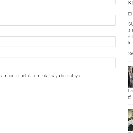
K
SU
si
ed
In
Se
ramban ini untuk komentar saya berikutnya.
La