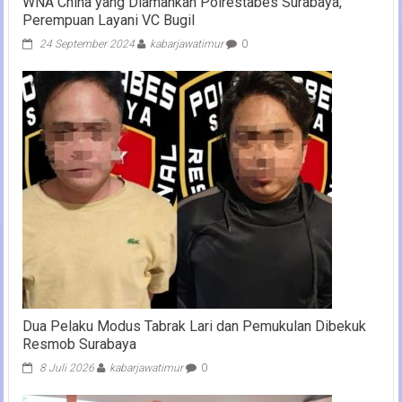
WNA China yang Diamankan Polrestabes Surabaya,
Perempuan Layani VC Bugil
24 September 2024
kabarjawatimur
0
Dua Pelaku Modus Tabrak Lari dan Pemukulan Dibekuk
Resmob Surabaya
8 Juli 2026
kabarjawatimur
0