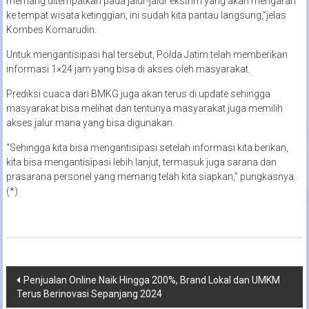
memang ditempatkan pada jalur-jalur ekstrim yang akan mengarah
ke tempat wisata ketinggian, ini sudah kita pantau langsung,”jelas
Kombes Komarudin.
Untuk mengantisipasi hal tersebut, Polda Jatim telah memberikan
informasi 1×24 jam yang bisa di akses oleh masyarakat.
Prediksi cuaca dari BMKG juga akan terus di update sehingga
masyarakat bisa melihat dan tentunya masyarakat juga memilih
akses jalur mana yang bisa digunakan.
“Sehingga kita bisa mengantisipasi setelah informasi kita berikan,
kita bisa mengantisipasi lebih lanjut, termasuk juga sarana dan
prasarana personel yang memang telah kita siapkan,” pungkasnya.
(*)
Navigasi
Penjualan Online Naik Hingga 200%, Brand Lokal dan UMKM
Terus Berinovasi Sepanjang 2024
pos