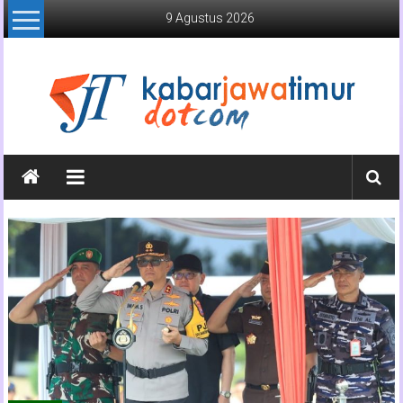
Lompat
9 Agustus 2026
ke
konten
Kabar
Jawa
Timur
Media
Online
Jawa
Timur