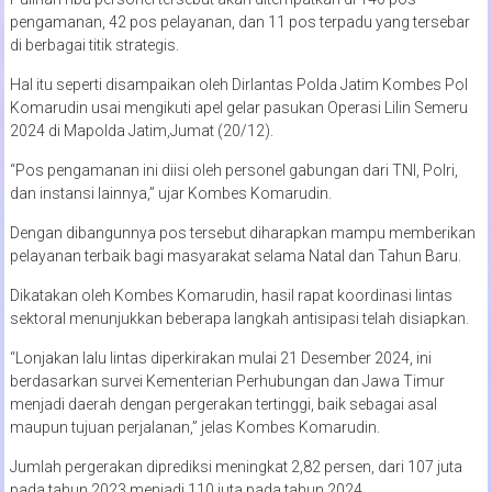
pengamanan, 42 pos pelayanan, dan 11 pos terpadu yang tersebar
di berbagai titik strategis.
Hal itu seperti disampaikan oleh Dirlantas Polda Jatim Kombes Pol
Komarudin usai mengikuti apel gelar pasukan Operasi Lilin Semeru
2024 di Mapolda Jatim,Jumat (20/12).
“Pos pengamanan ini diisi oleh personel gabungan dari TNI, Polri,
dan instansi lainnya,” ujar Kombes Komarudin.
Dengan dibangunnya pos tersebut diharapkan mampu memberikan
pelayanan terbaik bagi masyarakat selama Natal dan Tahun Baru.
Dikatakan oleh Kombes Komarudin, hasil rapat koordinasi lintas
sektoral menunjukkan beberapa langkah antisipasi telah disiapkan.
“Lonjakan lalu lintas diperkirakan mulai 21 Desember 2024, ini
berdasarkan survei Kementerian Perhubungan dan Jawa Timur
menjadi daerah dengan pergerakan tertinggi, baik sebagai asal
maupun tujuan perjalanan,” jelas Kombes Komarudin.
Jumlah pergerakan diprediksi meningkat 2,82 persen, dari 107 juta
pada tahun 2023 menjadi 110 juta pada tahun 2024.