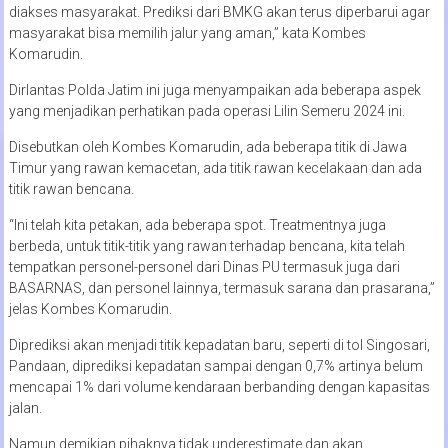
diakses masyarakat. Prediksi dari BMKG akan terus diperbarui agar
masyarakat bisa memilih jalur yang aman,” kata Kombes
Komarudin.
Dirlantas Polda Jatim ini juga menyampaikan ada beberapa aspek
yang menjadikan perhatikan pada operasi Lilin Semeru 2024 ini.
Disebutkan oleh Kombes Komarudin, ada beberapa titik di Jawa
Timur yang rawan kemacetan, ada titik rawan kecelakaan dan ada
titik rawan bencana.
“Ini telah kita petakan, ada beberapa spot. Treatmentnya juga
berbeda, untuk titik-titik yang rawan terhadap bencana, kita telah
tempatkan personel-personel dari Dinas PU termasuk juga dari
BASARNAS, dan personel lainnya, termasuk sarana dan prasarana,”
jelas Kombes Komarudin.
Diprediksi akan menjadi titik kepadatan baru, seperti di tol Singosari,
Pandaan, diprediksi kepadatan sampai dengan 0,7% artinya belum
mencapai 1% dari volume kendaraan berbanding dengan kapasitas
jalan.
Namun demikian pihaknya tidak underestimate dan akan