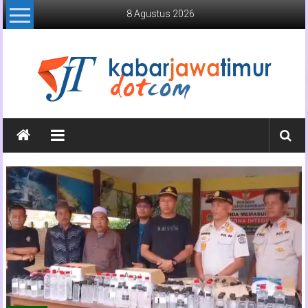
Lompat
8 Agustus 2026
ke
konten
Kabar
Jawa
Timur
Media
Online
Jawa
Timur