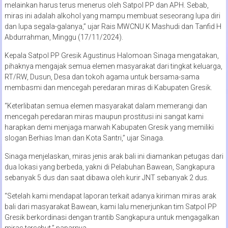
melainkan harus terus menerus oleh Satpol PP dan APH. Sebab,
miras ini adalah alkohol yang mampu membuat seseorang lupa diri
dan lupa segala-galanya,” ujar Rais MWCNU K Mashudi dan Tanfid H
Abdurrahman, Minggu (17/11/2024).
Kepala Satpol PP Gresik Agustinus Halomoan Sinaga mengatakan,
pihaknya mengajak semua elemen masyarakat dari tingkat keluarga,
RT/RW, Dusun, Desa dan tokoh agama untuk bersama-sama
membasmi dan mencegah peredaran miras di Kabupaten Gresik.
“Keterlibatan semua elemen masyarakat dalam memerangi dan
mencegah peredaran miras maupun prostitusi ini sangat kami
harapkan demi menjaga marwah Kabupaten Gresik yang memiliki
slogan Berhias Iman dan Kota Santri,” ujar Sinaga.
Sinaga menjelaskan, miras jenis arak bali ini diamankan petugas dari
dua lokasi yang berbeda, yakni di Pelabuhan Bawean, Sangkapura
sebanyak 5 dus dan saat dibawa oleh kurir JNT sebanyak 2 dus.
“Setelah kami mendapat laporan terkait adanya kiriman miras arak
bali dari masyarakat Bawean, kami lalu menerjunkan tim Satpol PP
Gresik berkordinasi dengan trantib Sangkapura untuk mengagalkan
miras tersebut,” paparnya.