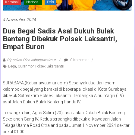
Kriminal
National
Polri
4 November 2024
Dua Begal Sadis Asal Dukuh Bulak
Banteng Dibekuk Polsek Laksantri,
Empat Buron
Diposkan Oleh:kabarjawatimur
0 Komentar
Bega
,
Curanmor
,
Polsek Lakarsantri
SURABAYA,(Kabarjawatimur.com) Sebanyak dua dari enam
kelompok begal yang beraksi di beberapa lokasi di Kota Surabaya
dibekuk Satreskrim Polsek Laksantri. Tersangka Ainul Yaqin (19)
asal Jalan Dukuh Bulak Banteng Pandu IV.
Tersangka lain, Agus Salim (20), asal Jalan Dukuh Bulak Banteng
Sekolahan Gang IV. Kedua tersangka dibekuk di kawasan Jalan
Telaga Utama Road Citraland pada Jumat 1 November 2024 sekitar
pukul 01.00.