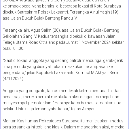
kelompok begal yang beraksi di beberapa lokasi di Kota Surabaya
dibekuk Satreskrim Polsek Laksantri. Tersangka Ainul Yaqin (19)
asal Jalan Dukuh Bulak Banteng Pandu IV.
Tersangka lain, Agus Salim (20), asal Jalan Dukuh Bulak Banteng
Sekolahan Gang IV. Kedua tersangka dibekuk di kawasan Jalan
Telaga Utama Road Citraland pada Jumat 1 November 2024 sekitar
pukul 01.00.
“Saat di lokasi anggota yang sedang patroli mencurigai gerak-gerik
lima pemuda yang disinyalir akan melakukan perampasan ke
pengendara,” jelas Kapolsek Lakarsantri Kompol M Akhyar, Senin
(4/112024).
Anggota yang curiga itu, lantas mendekati kelima pemuda itu. Dan
benar saja, mereka berniat melakukan aksi dengan memepet dan
menyerempet pemotor lain. “Hasilnya kami berhasil amankan dua
pelaku. Untuk tiga temannyabe kabur,” tegas Akhyar.
Mantan Kasihumas Polrestabes Surabaya itu menjelaskan, modus
para tersangka ini terbilang klasik. Dalam melancarkan aksi, mereka