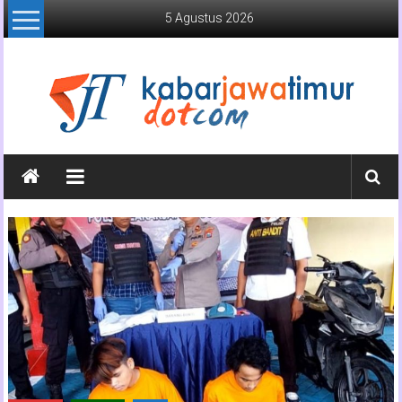
Lompat
5 Agustus 2026
ke
konten
Kabar
Jawa
Timur
Media
Online
Jawa
Timur