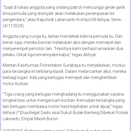
“Saat di lokasi anggota yang sedang patroli mencurigai gerak-gerik
lima pemuda yang disinyalir akan melakukan perampasan ke
pengendara,” jelas Kapolsek Lakarsantri Kompol M Akhyar, Senin
(4/112024).
Anggota yang curiga itu, lantas mendekati kelima pemuda itu. Dan
benar saja, mereka berniat melakukan aksi dengan memepet dan
menyerempet pemotor lain. “Hasilnya kami berhasil amankan dua
pelaku. Untuk tiga temannyabe kabur,” tegas Akhyar.
Mantan Kasihumas Polrestabes Surabaya itu menjelaskan, modus
para tersangka ini terbilang klasik. Dalam melancarkan aksi, mereka
berbagi tugas. Ada yang bertugas memepet dan menghentikan
motor korban.
“Tiga orang yang bertugas menghadang itu menggunakan sarana
tongkat besi untuk mengancam korban. Kemudian tersangka yang
lain bertugas membawa motor hasil kejahatan untuk dijual,” tegas
Akhyar.(*)Dua Begal Sadis asal Dukuh Bulak Banteng Dibekuk Polsek
Laksantri, Empat Masih Buron
SURABAYA,(Kabarjawatimur.com) Sebanyak dua dari enam