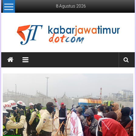
Lompat
8 Agustus 2026
ke
konten
Kabar
Jawa
Timur
Media
Online
Jawa
Timur