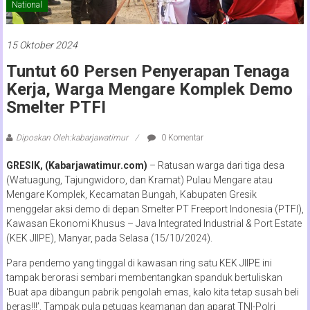
National
15 Oktober 2024
Tuntut 60 Persen Penyerapan Tenaga
Kerja, Warga Mengare Komplek Demo
Smelter PTFI
Diposkan Oleh:kabarjawatimur
0 Komentar
GRESIK, (Kabarjawatimur.com)
– Ratusan warga dari tiga desa
(Watuagung, Tajungwidoro, dan Kramat) Pulau Mengare atau
Mengare Komplek, Kecamatan Bungah, Kabupaten Gresik
menggelar aksi demo di depan Smelter PT Freeport Indonesia (PTFI),
Kawasan Ekonomi Khusus – Java Integrated Industrial & Port Estate
(KEK JIIPE), Manyar, pada Selasa (15/10/2024).
Para pendemo yang tinggal di kawasan ring satu KEK JIIPE ini
tampak berorasi sembari membentangkan spanduk bertuliskan
‘Buat apa dibangun pabrik pengolah emas, kalo kita tetap susah beli
beras!!!’. Tampak pula petugas keamanan dan aparat TNI-Polri