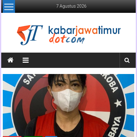
Lompat
7 Agustus 2026
ke
konten
Kabar
Jawa
Timur
Media
Online
Jawa
Timur