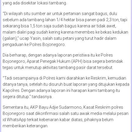
yang ada disekitar lokasi tambang.
“Di wilayah situ sumber air untuk pertanian sangat bagus, dulu
sebelum ada tambang lahan 1/4 hektar bisa panen padi 2,3 ton, tapi
sekarang bisa 1,5 ton saja sudah bagus karena air tidak awet,
malam dialiri pagi sudah kering karena merembes ke bekas kedukan
(galian),” ucap Yasin, salah satu petani yang turut hadir dalam
pengaduan ke Polres Bojonegoro.
Dia berharap, dengan adanya laporan peristiwa itu ke Polres
Bojonegoro, Aparat Penegak Hukum (APH) bisa segera bertindak
tegas untuk menutup aktivitas tambang pasir darat tersebut.
“Tadi sesampainya di Polres kami diarahkan ke Reskrim, kemudian
ditanya tanya, setelah itu disuruh buat laporan yang ditujukan kepada
Kapolres. Dengan adanya laporan ini harapan kami tambang itu
segera ditutup.” tandasnya.
Sementara itu, AKP Bayu Adjie Sudarmono, Kasat Reskrim polres
Bojonegoro saat dikonfirmasi salah satu awak media melalui pesan
id WhatsApp terkait kebenaran kabar diatas, pihaknya belum
memberikan keterangan.