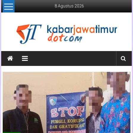
Lompat
8 Agustus 2026
ke
konten
Kabar
Jawa
Timur
Media
Online
Jawa
Timur