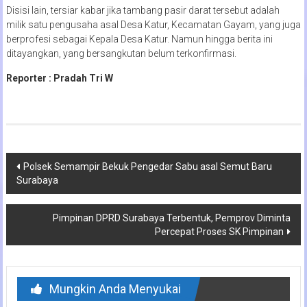
Disisi lain, tersiar kabar jika tambang pasir darat tersebut adalah
milik satu pengusaha asal Desa Katur, Kecamatan Gayam, yang juga
berprofesi sebagai Kepala Desa Katur. Namun hingga berita ini
ditayangkan, yang bersangkutan belum terkonfirmasi.
Reporter : Pradah Tri W
Navigasi
Polsek Semampir Bekuk Pengedar Sabu asal Semut Baru
Surabaya
pos
Pimpinan DPRD Surabaya Terbentuk, Pemprov Diminta
Percepat Proses SK Pimpinan
Mungkin Anda Menyukai