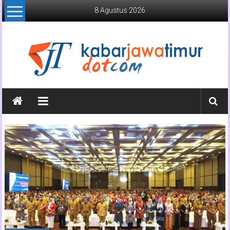
Lompat
8 Agustus 2026
ke
konten
Kabar
Jawa
Timur
Media
Online
Jawa
Timur