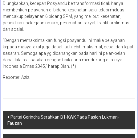
Diungkapkan, kedepan Posyandu bertransformasi tidak hanya
memberikan pelayanan di bidang kesehatan saja, tetapi meluas
mencakup pelayanan 6 bidang SPM, yang meliputi kesehatan,
pendidikan, pekerjaan umum, perumahan rakyat, trantibumlinmas
dan sosial.
“Dengan memaksimalkan fungsi posyandu ini maka pelayanan
kepada masyarakat juga dapat jauh lebih maksimal, cepat dan tepat
sasaran. Semoga apa yg dicanangkan pada hari ini pelan-pelan
dapat kita realisasikan dengan baik guna mendukung cita-ciya
Indonesia Emas 2045,” harap Dian. (*)
Reporter: Aziz.
Navigasi
Partai Gerindra Serahkan B1-KWK Pada Paslon Lukman-
Fauzan
pos