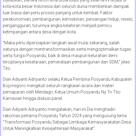
Dijelaskan, bahwa fenomena urbanisasi yang selama ini terjadi di
kota-kota besar Indonesia dan seluruh dunia memberikan dampak
luar biasa dan perlu proses panjang untuk kembali. Faktor
perekonomian, pembangunan, kemiskinan, persaingan hidup, resesi,
pengangguran, turunnya angka kelahiran menjadi pemicu
ketimpangan antara desa dengan kota.
“Maka perlu dipersiapkan langkah awal mulai sekarang, salah
satunya dengan mentransformasikan serta mengoptimalkan tugas
serta fungsi Posyandu, baik di desa maupun kelurahan demi
terciptanya kesetaraan, pemerataan pembangunan dan SDM,” jelas
Tito.
Dian Adiyanti Adriyanto selaku Ketua Pembina Posyandu Kabupaten
Bojonegoro mengikuti seluruh rangkaian acara dan materi
pemaparan oleh Mendagri, Ketua Umum Posyandu Ny Tri Tito
Karnavian hingga diskusi panel.
Dian Adiyanti Adriyanto mengatakan, hari ini Dia menghadiri
rakornas pertama Posyandu Tahun 2024 yang mengusung tema
“Transformasi Posyandu Sebagai Lembaga Kemasyarakatan Desa
Untuk Meningkatkan Kesejahteraan Masyarakat”.