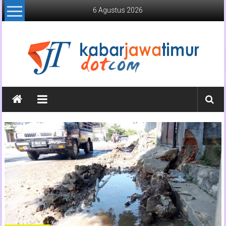
Lompat
6 Agustus 2026
ke
konten
Kabar
Jawa
Timur
Media
Online
Jawa
Timur