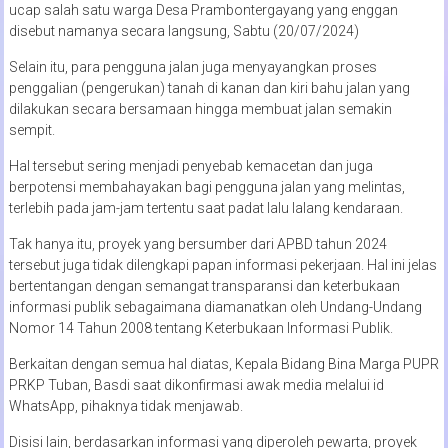
ucap salah satu warga Desa Prambontergayang yang enggan
disebut namanya secara langsung, Sabtu (20/07/2024)
Selain itu, para pengguna jalan juga menyayangkan proses
penggalian (pengerukan) tanah di kanan dan kiri bahu jalan yang
dilakukan secara bersamaan hingga membuat jalan semakin
sempit.
Hal tersebut sering menjadi penyebab kemacetan dan juga
berpotensi membahayakan bagi pengguna jalan yang melintas,
terlebih pada jam-jam tertentu saat padat lalu lalang kendaraan.
Tak hanya itu, proyek yang bersumber dari APBD tahun 2024
tersebut juga tidak dilengkapi papan informasi pekerjaan. Hal ini jelas
bertentangan dengan semangat transparansi dan keterbukaan
informasi publik sebagaimana diamanatkan oleh Undang-Undang
Nomor 14 Tahun 2008 tentang Keterbukaan Informasi Publik.
Berkaitan dengan semua hal diatas, Kepala Bidang Bina Marga PUPR
PRKP Tuban, Basdi saat dikonfirmasi awak media melalui id
WhatsApp, pihaknya tidak menjawab.
Disisi lain, berdasarkan informasi yang diperoleh pewarta, proyek