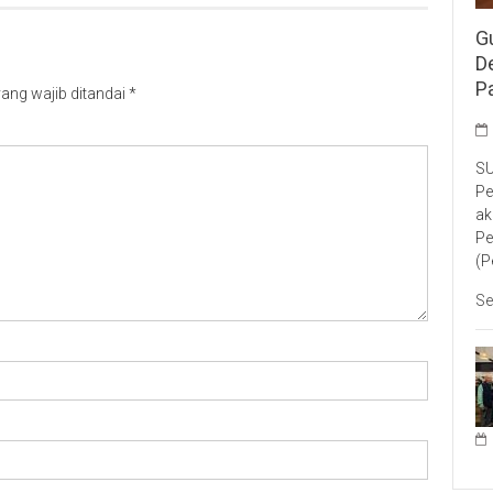
G
D
P
ang wajib ditandai
*
SU
Pe
ak
Pe
(P
Se