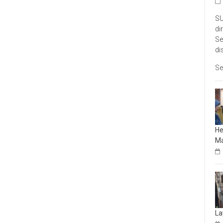
SU
di
Se
di
Se
He
Ma
La