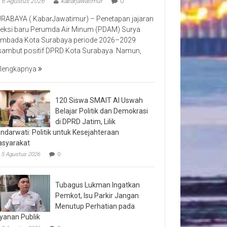
6 Agustus 2026
kabarjawatimur
0
RABAYA ( KabarJawatimur) – Penetapan jajaran
reksi baru Perumda Air Minum (PDAM) Surya
mbada Kota Surabaya periode 2026–2029
sambut positif DPRD Kota Surabaya. Namun,
lengkapnya
120 Siswa SMAIT Al Uswah
Belajar Politik dan Demokrasi
di DPRD Jatim, Lilik
ndarwati: Politik untuk Kesejahteraan
syarakat
5 Agustus 2026
0
Tubagus Lukman Ingatkan
Pemkot, Isu Parkir Jangan
Menutup Perhatian pada
yanan Publik