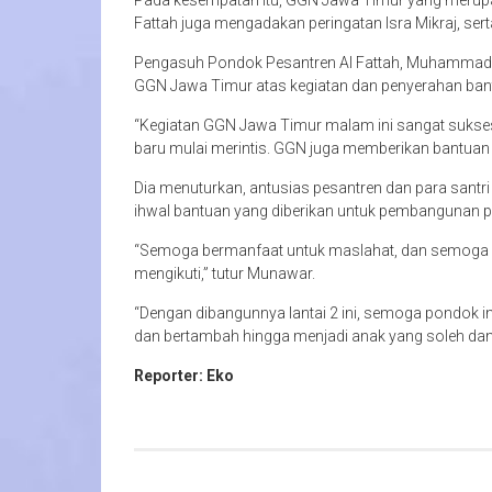
Pada kesempatan itu, GGN Jawa Timur yang merupa
Fattah juga mengadakan peringatan Isra Mikraj, se
Pengasuh Pondok Pesantren Al Fattah, Muhammad 
GGN Jawa Timur atas kegiatan dan penyerahan bant
“Kegiatan GGN Jawa Timur malam ini sangat sukse
baru mulai merintis. GGN juga memberikan bantuan
Dia menuturkan, antusias pesantren dan para sant
ihwal bantuan yang diberikan untuk pembangunan p
“Semoga bermanfaat untuk maslahat, dan semoga 
mengikuti,” tutur Munawar.
“Dengan dibangunnya lantai 2 ini, semoga pondok 
dan bertambah hingga menjadi anak yang soleh dan
Reporter: Eko