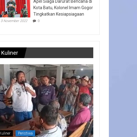
Apel Siaga Darurat Bencana di
Kota Batu, Kolonel Imam Gogor
Tingkatkan Kesiapsiagaan
3 November 2022
0
Kuliner
Kuliner
Peristiwa