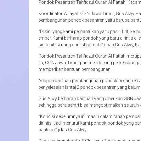
Pondok Pesantren Tahfidzul Quran Al Fattah, Keca
Koordinator Wilayah GGN Jawa Timur, Gus Alwy Ha
pembangunan pondok pesantren yaitu berupa bantuan 
“Di sini yang kami perbantukan yaitu pasir 1 rit, ke
ember. Kami berharap pondok yang baru dirintis di
sini lebih senang dan istiqomah,” ucap Gus Alwy, K
Pondok Pesantren Tahfidzul Quran Al Fattah merupa
itu, GGN Jawa Timur pun mendorong perkembangan
memberikan bantuan pembangunan.
Adapun bantuan pembangunan pondok pesantren Al 
penyelesaian lantai 2 pondok pesantren yang belum 
Gus Alwy berharap bantuan yang diberikan GGN J
sehingga para santri bisa mengoptimalkan seluruh k
“Kondisi sebelumnya ini masih dalam tahap pemba
dirintis. Jadi menurut kami pondok-pondok yang ba
bantuan,” jelas Gus Alwy.