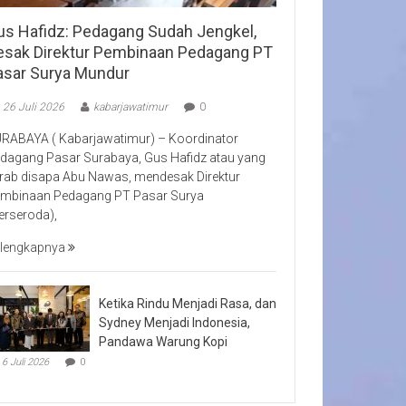
us Hafidz: Pedagang Sudah Jengkel,
esak Direktur Pembinaan Pedagang PT
asar Surya Mundur
26 Juli 2026
kabarjawatimur
0
RABAYA ( Kabarjawatimur) – Koordinator
dagang Pasar Surabaya, Gus Hafidz atau yang
rab disapa Abu Nawas, mendesak Direktur
mbinaan Pedagang PT Pasar Surya
erseroda),
lengkapnya
Ketika Rindu Menjadi Rasa, dan
Sydney Menjadi Indonesia,
Pandawa Warung Kopi
6 Juli 2026
0