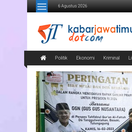
Lompat
6 Agustus 2026
ke
konten
Kabar
Jawa
Timur
Media
Politik
Ekonomi
Kriminal
L
Online
Jawa
Timur