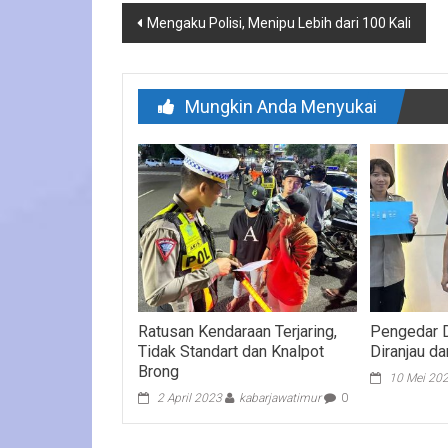
Navigasi
Mengaku Polisi, Menipu Lebih dari 100 Kali
pos
Mungkin Anda Menyukai
Ratusan Kendaraan Terjaring,
Pengedar D
Tidak Standart dan Knalpot
Diranjau d
Brong
10 Mei 20
2 April 2023
kabarjawatimur
0