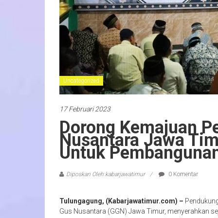
Uncategorized
17 Februari 2023
Dorong Kemajuan Pe
Nusantara Jawa Tim
Untuk Pembangunan
Diposkan Oleh:kabarjawatimur
0 Komentar
Tulungagung, (Kabarjawatimur.com) –
Pendukung
Gus Nusantara (GGN) Jawa Timur, menyerahkan se