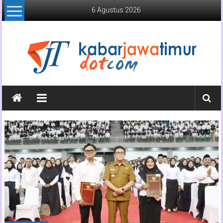
Lompat
6 Agustus 2026
ke
konten
Kabar
Jawa
Timur
Media
Online
Jawa
Timur