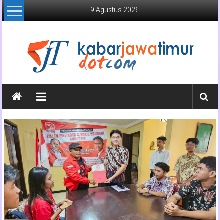
Lompat
9 Agustus 2026
ke
konten
Kabar
Jawa
Timur
Media
Online
Jawa
Timur