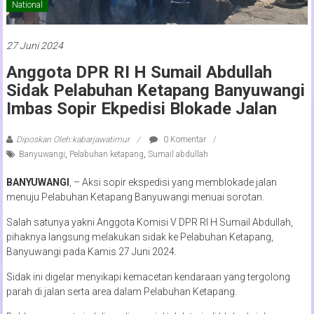
National
27 Juni 2024
Anggota DPR RI H Sumail Abdullah
Sidak Pelabuhan Ketapang Banyuwangi
Imbas Sopir Ekpedisi Blokade Jalan
Diposkan Oleh:kabarjawatimur
0 Komentar
Banyuwangi
,
Pelabuhan ketapang
,
Sumail abdullah
BANYUWANGI
, – Aksi sopir ekspedisi yang memblokade jalan
menuju Pelabuhan Ketapang Banyuwangi menuai sorotan.
Salah satunya yakni Anggota Komisi V DPR RI H Sumail Abdullah,
pihaknya langsung melakukan sidak ke Pelabuhan Ketapang,
Banyuwangi pada Kamis 27 Juni 2024.
Sidak ini digelar menyikapi kemacetan kendaraan yang tergolong
parah di jalan serta area dalam Pelabuhan Ketapang.