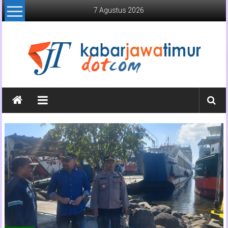
Lompat
7 Agustus 2026
ke
konten
Kabar
Jawa
Timur
Media
Online
Jawa
Timur