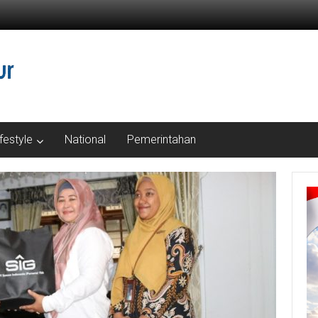
ifestyle
National
Pemerintahan