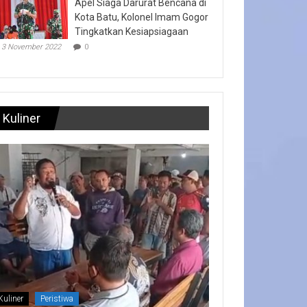
Apel Siaga Darurat Bencana di
Kota Batu, Kolonel Imam Gogor
Tingkatkan Kesiapsiagaan
3 November 2022
0
Kuliner
Kuliner
Peristiwa