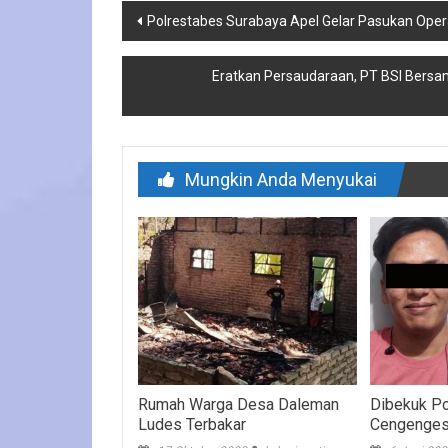
Navigasi
Polrestabes Surabaya Apel Gelar Pasukan Ope
pos
Eratkan Persaudaraan, PT BSI Bersa
Mungkin Anda Menyukai
Rumah Warga Desa Daleman
Dibekuk Pol
Ludes Terbakar
Cengenge