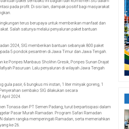
 bantuan paket sembako ini bagian dari komitmen SIG dalam
si pada profit. Di sisi lain, dampak positif bagi masyarakat
ngkan.
Lingkungan terus berupaya untuk memberikan manfaat dan
kat. Salah satunya melalui penyaluran paket bantuan
dan 2024, SIG memberikan bantuan sebanyak 800 paket
 kepada 5 pondok pesantren di Jawa Timur dan Jawa Tengah.
an ke Ponpes Manbaus Sholihin Gresik, Ponpes Sunan Drajat
fiyah Pasuruan. Lalu penyaluran di wilayah Jawa Tengah
g gula pasir, 6 bungkus mi instan, 1 liter minyak goreng, 1
. Penyerahan sembako SIG dilakukan secara
April 2024.
Semen Tonasa dan PT Semen Padang, turut berpartisipasi dalam
gelar Pasar Murah Ramadan. Program Safari Ramadan
BUMN dalam rangka memperingati Ramadan, serta memeriahkan
yang ke-26.