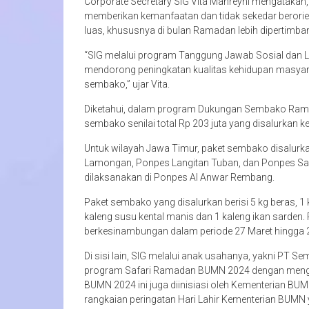
Corporate Secretary SIG Vita Mahreyni mengatakan,
memberikan kemanfaatan dan tidak sekedar berorienta
luas, khususnya di bulan Ramadan lebih dipertimba
“SIG melalui program Tanggung Jawab Sosial dan 
mendorong peningkatan kualitas kehidupan masyara
sembako,” ujar Vita.
Diketahui, dalam program Dukungan Sembako Rama
sembako senilai total Rp 203 juta yang disalurkan
Untuk wilayah Jawa Timur, paket sembako disalurk
Lamongan, Ponpes Langitan Tuban, dan Ponpes Sala
dilaksanakan di Ponpes Al Anwar Rembang.
Paket sembako yang disalurkan berisi 5 kg beras, 1 k
kaleng susu kental manis dan 1 kaleng ikan sarden
berkesinambungan dalam periode 27 Maret hingga 2 
Di sisi lain, SIG melalui anak usahanya, yakni PT 
program Safari Ramadan BUMN 2024 dengan meng
BUMN 2024 ini juga diinisiasi oleh Kementerian 
rangkaian peringatan Hari Lahir Kementerian BUMN 