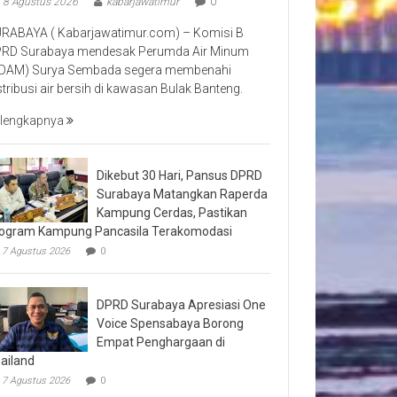
8 Agustus 2026
kabarjawatimur
0
RABAYA ( Kabarjawatimur.com) – Komisi B
RD Surabaya mendesak Perumda Air Minum
DAM) Surya Sembada segera membenahi
stribusi air bersih di kawasan Bulak Banteng.
lengkapnya
Dikebut 30 Hari, Pansus DPRD
Surabaya Matangkan Raperda
Kampung Cerdas, Pastikan
ogram Kampung Pancasila Terakomodasi
7 Agustus 2026
0
DPRD Surabaya Apresiasi One
Voice Spensabaya Borong
Empat Penghargaan di
ailand
7 Agustus 2026
0