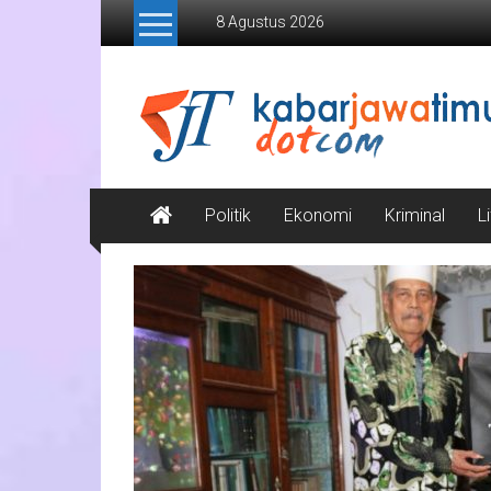
Lompat
8 Agustus 2026
ke
konten
Kabar
Jawa
Timur
Media
Politik
Ekonomi
Kriminal
L
Online
Jawa
Timur