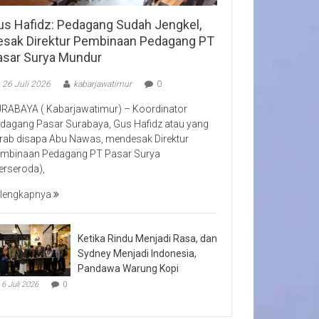
us Hafidz: Pedagang Sudah Jengkel,
esak Direktur Pembinaan Pedagang PT
asar Surya Mundur
26 Juli 2026
kabarjawatimur
0
RABAYA ( Kabarjawatimur) – Koordinator
dagang Pasar Surabaya, Gus Hafidz atau yang
rab disapa Abu Nawas, mendesak Direktur
mbinaan Pedagang PT Pasar Surya
erseroda),
lengkapnya
Ketika Rindu Menjadi Rasa, dan
Sydney Menjadi Indonesia,
Pandawa Warung Kopi
6 Juli 2026
0