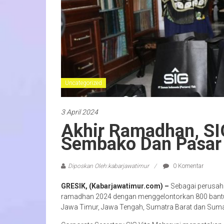
Uncategorized
3 April 2024
Akhir Ramadhan, SI
Sembako Dan Pasar 
Diposkan Oleh:kabarjawatimur
0 Komentar
GRESIK, (Kabarjawatimur.com) –
Sebagai perusah
ramadhan 2024 dengan menggelontorkan 800 bantu
Jawa Timur, Jawa Tengah, Sumatra Barat dan Sumat