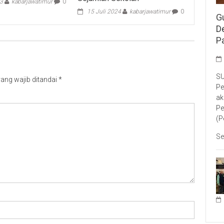
23
kabarjawatimur
0
15 Juli 2024
kabarjawatimur
0
G
D
P
SU
ang wajib ditandai
*
Pe
ak
Pe
(P
Se