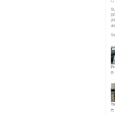
SU
DP
(P
di
Se
Pr
Th