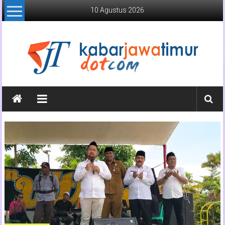
Lompat
10 Agustus 2026
ke
konten
Kabar
Jawa
Timur
Media
Online
Jawa
Timur