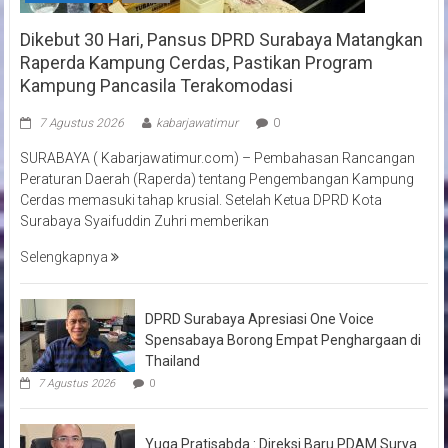
Dikebut 30 Hari, Pansus DPRD Surabaya Matangkan
Raperda Kampung Cerdas, Pastikan Program
Kampung Pancasila Terakomodasi
7 Agustus 2026
kabarjawatimur
0
SURABAYA ( Kabarjawatimur.com) – Pembahasan Rancangan
Peraturan Daerah (Raperda) tentang Pengembangan Kampung
Cerdas memasuki tahap krusial. Setelah Ketua DPRD Kota
Surabaya Syaifuddin Zuhri memberikan
Selengkapnya
DPRD Surabaya Apresiasi One Voice
Spensabaya Borong Empat Penghargaan di
Thailand
7 Agustus 2026
0
Yuga Pratisabda : Direksi Baru PDAM Surya