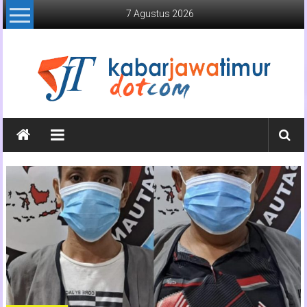
Lompat
7 Agustus 2026
ke
konten
Kabar
Jawa
Timur
Media
Online
Jawa
Timur