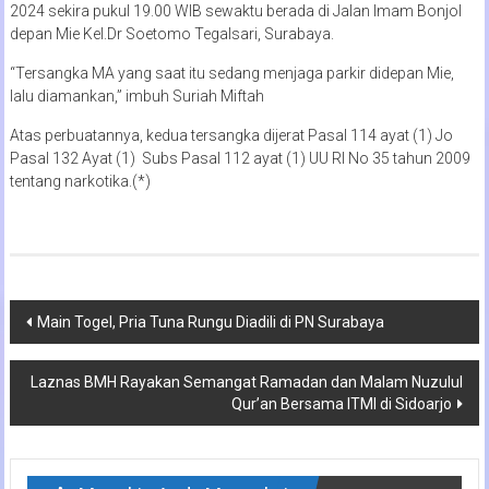
2024 sekira pukul 19.00 WIB sewaktu berada di Jalan Imam Bonjol
depan Mie Kel.Dr Soetomo Tegalsari, Surabaya.
“Tersangka MA yang saat itu sedang menjaga parkir didepan Mie,
lalu diamankan,” imbuh Suriah Miftah
Atas perbuatannya, kedua tersangka dijerat Pasal 114 ayat (1) Jo
Pasal 132 Ayat (1) Subs Pasal 112 ayat (1) UU RI No 35 tahun 2009
tentang narkotika.(*)
Navigasi
Main Togel, Pria Tuna Rungu Diadili di PN Surabaya
pos
Laznas BMH Rayakan Semangat Ramadan dan Malam Nuzulul
Qur’an Bersama ITMI di Sidoarjo