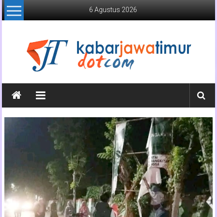
Lompat
6 Agustus 2026
ke
konten
Kabar
Jawa
Timur
Media
Online
Jawa
Timur