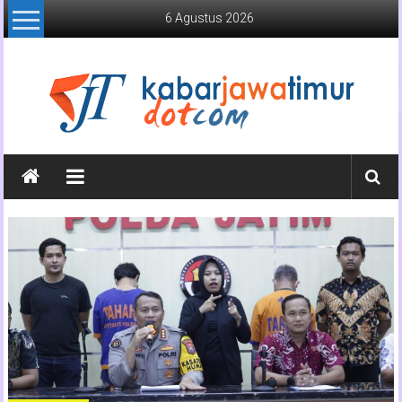
Lompat
6 Agustus 2026
ke
konten
Kabar
Jawa
Timur
Media
Online
Jawa
Timur