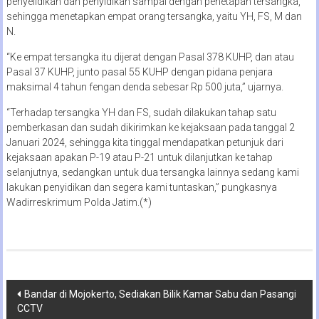
penyelidikan dan penyidikan sampai dengan penetapan tersangka,
sehingga menetapkan empat orang tersangka, yaitu YH, FS, M dan
N.
“Ke empat tersangka itu dijerat dengan Pasal 378 KUHP, dan atau
Pasal 37 KUHP, junto pasal 55 KUHP dengan pidana penjara
maksimal 4 tahun fengan denda sebesar Rp 500 juta,” ujarnya.
“Terhadap tersangka YH dan FS, sudah dilakukan tahap satu
pemberkasan dan sudah dikirimkan ke kejaksaan pada tanggal 2
Januari 2024, sehingga kita tinggal mendapatkan petunjuk dari
kejaksaan apakan P-19 atau P-21 untuk dilanjutkan ke tahap
selanjutnya, sedangkan untuk dua tersangka lainnya sedang kami
lakukan penyidikan dan segera kami tuntaskan,” pungkasnya
Wadirreskrimum Polda Jatim.(*)
Navigasi
Bandar di Mojokerto, Sediakan Bilik Kamar Sabu dan Pasangi
CCTV
pos