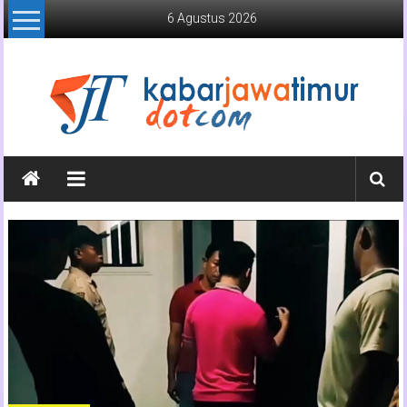
Lompat
6 Agustus 2026
ke
konten
Kabar
Jawa
Timur
Media
Online
Jawa
Timur