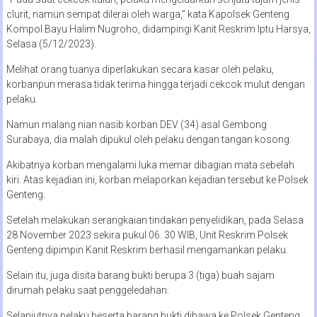
clurit, namun sempat dilerai oleh warga,” kata Kapolsek Genteng
Kompol Bayu Halim Nugroho, didampingi Kanit Reskrim Iptu Harsya,
Selasa (5/12/2023).
Melihat orang tuanya diperlakukan secara kasar oleh pelaku,
korbanpun merasa tidak terima hingga terjadi cekcok mulut dengan
pelaku.
Namun malang nian nasib korban DEV (34) asal Gembong
Surabaya, dia malah dipukul oleh pelaku dengan tangan kosong.
Akibatnya korban mengalami luka memar dibagian mata sebelah
kiri. Atas kejadian ini, korban melaporkan kejadian tersebut ke Polsek
Genteng.
Setelah melakukan serangkaian tindakan penyelidikan, pada Selasa
28 November 2023 sekira pukul 06. 30 WIB, Unit Reskrim Polsek
Genteng dipimpin Kanit Reskrim berhasil mengamankan pelaku.
Selain itu, juga disita barang bukti berupa 3 (tiga) buah sajam
dirumah pelaku saat penggeledahan.
Selanjutnya pelaku beserta barang bukti dibawa ke Polsek Genteng