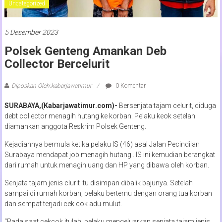
Uncategorized
5 Desember 2023
Polsek Genteng Amankan Deb
Collector Bercelurit
Diposkan Oleh:kabarjawatimur
0 Komentar
SURABAYA,(Kabarjawatimur.com)-
Bersenjata tajam celurit, diduga
debt collector menagih hutang ke korban. Pelaku keok setelah
diamankan anggota Reskrim Polsek Genteng.
Kejadiannya bermula ketika pelaku IS (46) asal Jalan Pecindilan
Surabaya mendapat job menagih hutang . IS ini kemudian berangkat
dari rumah untuk menagih uang dan HP yang dibawa oleh korban.
Senjata tajam jenis clurit itu disimpan dibalik bajunya. Setelah
sampai di rumah korban, pelaku bertemu dengan orang tua korban
dan sempat terjadi cek cok adu mulut.
“Pada saat cekcok itulah, pelaku mengeluarkan senjata tajam jenis