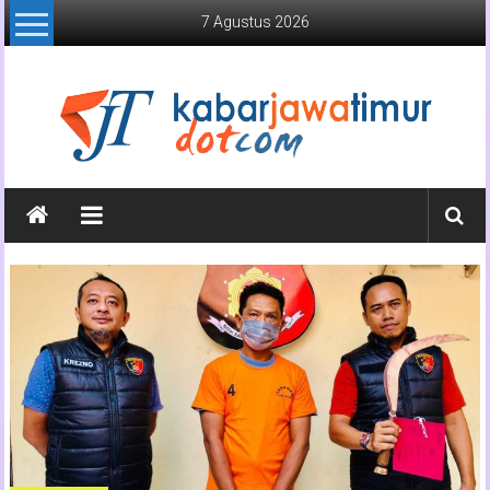
Lompat
7 Agustus 2026
ke
konten
Kabar
Jawa
Timur
Media
Online
Jawa
Timur