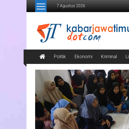
Lompat
7 Agustus 2026
ke
konten
Kabar
Jawa
Timur
Media
Politik
Ekonomi
Kriminal
L
Online
Jawa
Timur