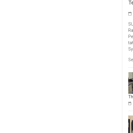
T
SU
Ra
Pe
ta
Sy
Se
Th