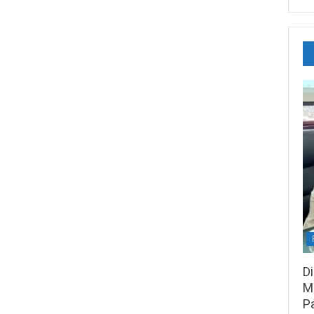
D
M
P