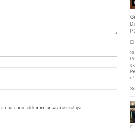
G
D
P
SU
Pe
ak
Pe
(P
Se
ramban ini untuk komentar saya berikutnya.