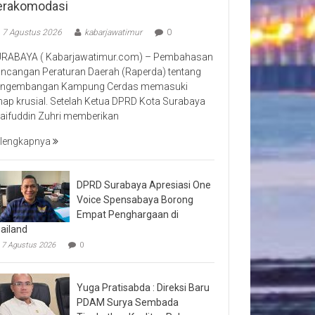
erakomodasi
7 Agustus 2026
kabarjawatimur
0
RABAYA ( Kabarjawatimur.com) – Pembahasan
ncangan Peraturan Daerah (Raperda) tentang
ngembangan Kampung Cerdas memasuki
hap krusial. Setelah Ketua DPRD Kota Surabaya
aifuddin Zuhri memberikan
lengkapnya
DPRD Surabaya Apresiasi One
Voice Spensabaya Borong
Empat Penghargaan di
ailand
7 Agustus 2026
0
Yuga Pratisabda : Direksi Baru
PDAM Surya Sembada