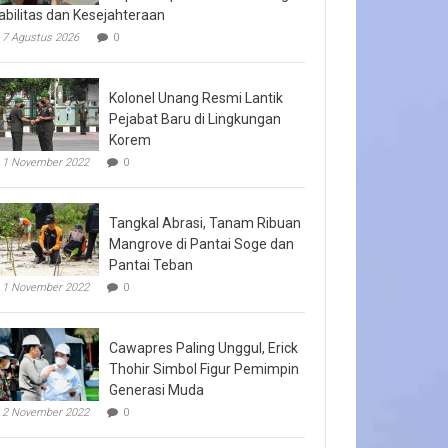
abilitas dan Kesejahteraan
7 Agustus 2026
0
Kolonel Unang Resmi Lantik
Pejabat Baru di Lingkungan
Korem
1 November 2022
0
Tangkal Abrasi, Tanam Ribuan
Mangrove di Pantai Soge dan
Pantai Teban
1 November 2022
0
Cawapres Paling Unggul, Erick
Thohir Simbol Figur Pemimpin
Generasi Muda
2 November 2022
0