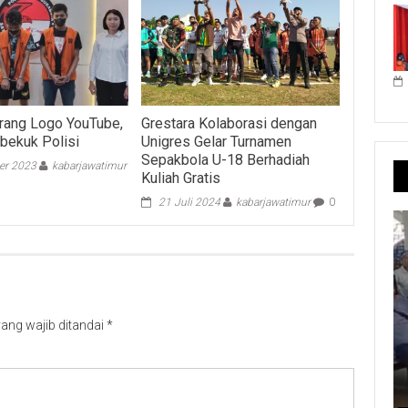
rang Logo YouTube,
Grestara Kolaborasi dengan
ibekuk Polisi
Unigres Gelar Turnamen
Sepakbola U-18 Berhadiah
er 2023
kabarjawatimur
Kuliah Gratis
21 Juli 2024
kabarjawatimur
0
ang wajib ditandai
*