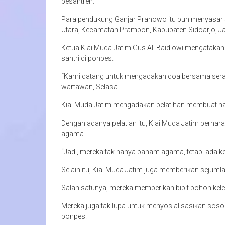
pesantren.
Para pendukung Ganjar Pranowo itu pun menyasar s
Utara, Kecamatan Prambon, Kabupaten Sidoarjo, Ja
Ketua Kiai Muda Jatim Gus Ali Baidlowi mengataka
santri di ponpes.
“Kami datang untuk mengadakan doa bersama seray
wartawan, Selasa.
Kiai Muda Jatim mengadakan pelatihan membuat han
Dengan adanya pelatian itu, Kiai Muda Jatim berharap
agama.
“Jadi, mereka tak hanya paham agama, tetapi ada kea
Selain itu, Kiai Muda Jatim juga memberikan sejum
Salah satunya, mereka memberikan bibit pohon kelen
Mereka juga tak lupa untuk menyosialisasikan sos
ponpes.