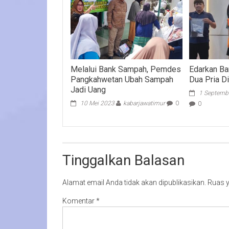
Melalui Bank Sampah, Pemdes
Edarkan Ba
Pangkahwetan Ubah Sampah
Dua Pria D
Jadi Uang
1 Septemb
10 Mei 2023
kabarjawatimur
0
0
Tinggalkan Balasan
Alamat email Anda tidak akan dipublikasikan.
Ruas y
Komentar
*