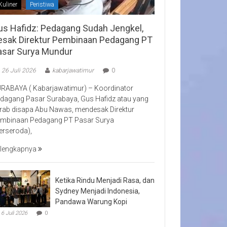
Kuliner
Peristiwa
us Hafidz: Pedagang Sudah Jengkel,
esak Direktur Pembinaan Pedagang PT
asar Surya Mundur
26 Juli 2026
kabarjawatimur
0
RABAYA ( Kabarjawatimur) – Koordinator
dagang Pasar Surabaya, Gus Hafidz atau yang
rab disapa Abu Nawas, mendesak Direktur
mbinaan Pedagang PT Pasar Surya
erseroda),
lengkapnya
Ketika Rindu Menjadi Rasa, dan
Sydney Menjadi Indonesia,
Pandawa Warung Kopi
6 Juli 2026
0