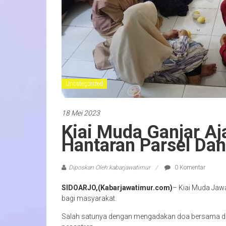
Uncategorized
18 Mei 2023
Kiai Muda Ganjar A
Hantaran Parsel Dan
Diposkan Oleh:kabarjawatimur
0 Komentar
SIDOARJO,(Kabarjawatimur.com)
– Kiai Muda Jawa
bagi masyarakat.
Salah satunya dengan mengadakan doa bersama dan